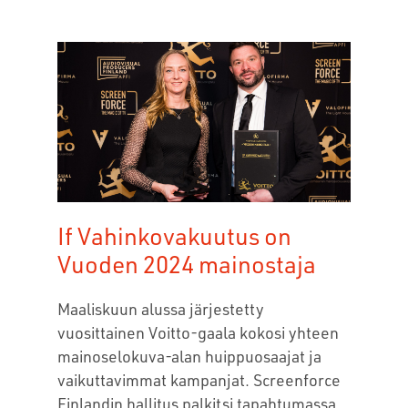
If Vahinkovakuutus on
Vuoden 2024 mainostaja
Maaliskuun alussa järjestetty
vuosittainen Voitto-gaala kokosi yhteen
mainoselokuva-alan huippuosaajat ja
vaikuttavimmat kampanjat. Screenforce
Finlandin hallitus palkitsi tapahtumassa