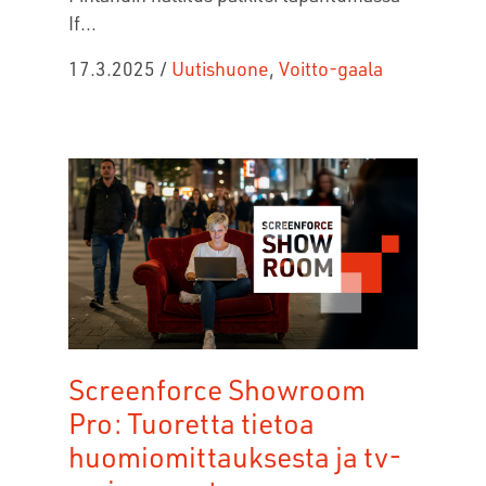
If...
17.3.2025
/
Uutishuone
,
Voitto-gaala
Screenforce Showroom
Pro: Tuoretta tietoa
huomiomittauksesta ja tv-