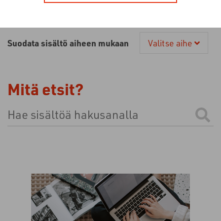
Suodata sisältö aiheen mukaan
Valitse aihe
Mitä etsit?
Tämä on hakukenttä, johon on liitetty automaattinen e
Ehdotuksia ei ole, koska hakukenttä on tyhjä.