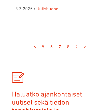
3.3.2025
/
Uutishuone
<
5
6
7
8
9
>
Haluatko ajankohtaiset
uutiset sekä tiedon
tapahtumista ja