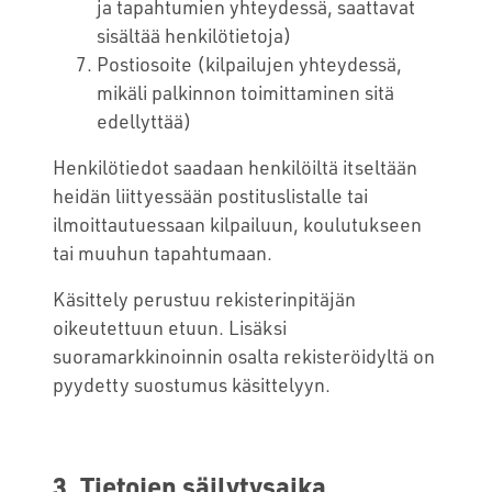
ja tapahtumien yhteydessä, saattavat
sisältää henkilötietoja)
Postiosoite (kilpailujen yhteydessä,
mikäli palkinnon toimittaminen sitä
edellyttää)
Henkilötiedot saadaan henkilöiltä itseltään
heidän liittyessään postituslistalle tai
ilmoittautuessaan kilpailuun, koulutukseen
tai muuhun tapahtumaan.
Käsittely perustuu rekisterinpitäjän
oikeutettuun etuun. Lisäksi
suoramarkkinoinnin osalta rekisteröidyltä on
pyydetty suostumus käsittelyyn.
3. Tietojen säilytysaika