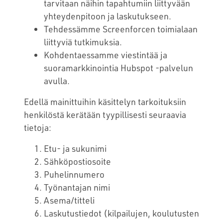
tarvitaan näihin tapahtumiin liittyvään
yhteydenpitoon ja laskutukseen.
Tehdessämme Screenforcen toimialaan
liittyviä tutkimuksia.
Kohdentaessamme viestintää ja
suoramarkkinointia Hubspot -palvelun
avulla.
Edellä mainittuihin käsittelyn tarkoituksiin
henkilöstä kerätään tyypillisesti seuraavia
tietoja:
Etu- ja sukunimi
Sähköpostiosoite
Puhelinnumero
Työnantajan nimi
Asema/titteli
Laskutustiedot (kilpailujen, koulutusten