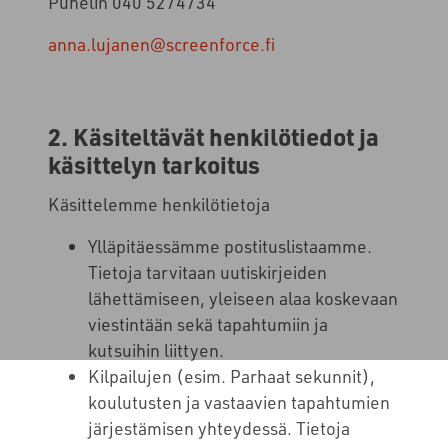
Puhelin 040 5274734
anna.lujanen@screenforce.fi
2. Käsiteltävät henkilötiedot ja
käsittelyn tarkoitus
Käsittelemme henkilötietoja
Ylläpitäessämme postituslistaamme.
Tietoja tarvitaan uutiskirjeiden
lähettämiseen, yleiseen alaa koskevaan
viestintään sekä tapahtumiin ja
kutsuihin liittyen.
Kilpailujen (esim. Parhaat sekunnit),
koulutusten ja vastaavien tapahtumien
järjestämisen yhteydessä. Tietoja