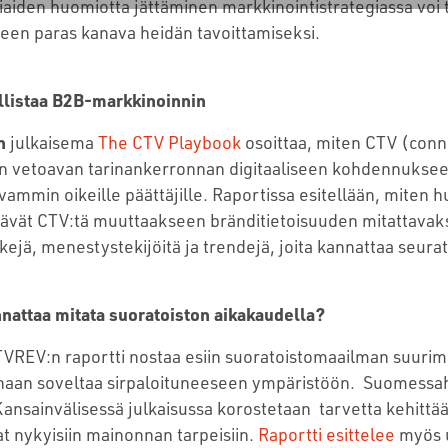
aiden huomiotta jättäminen markkinointistrategiassa voi t
een paras kanava heidän tavoittamiseksi.
listaa B2B-markkinoinnin
n
julkaisema
The CTV Playbook
osoittaa, miten CTV (conn
iin vetoavan tarinankerronnan digitaaliseen kohdennuksee
vammin oikeille päättäjille. Raportissa esitellään, miten 
ävät CTV:tä muuttaakseen bränditietoisuuden mitattavak
ejä, menestystekijöitä ja trendejä, joita kannattaa seurat
nnattaa mitata suoratoiston aikakaudella?
VREV:n raportti nostaa esiin suoratoistomaailman suurimm
enaan soveltaa sirpaloituneeseen ympäristöön. Suomessa
Kansainvälisessä julkaisussa korostetaan tarvetta kehittää
t nykyisiin mainonnan tarpeisiin.
Raportti esittelee
myös u