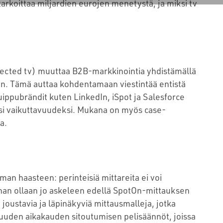
arkoittaa miljardien eurojen menetystä, ja miksi tv
ected tv) muuttaa B2B-markkinointia yhdistämällä
n. Tämä auttaa kohdentamaan viestintää entistä
huippubrändit kuten LinkedIn, iSpot ja Salesforce
si vaikuttavuudeksi. Mukana on myös case-
a.
an haasteen: perinteisiä mittareita ei voi
han ollaan jo askeleen edellä SpotOn-mittauksen
 joustavia ja läpinäkyviä mittausmalleja, jotka
uden aikakauden sitoutumisen pelisäännöt, joissa