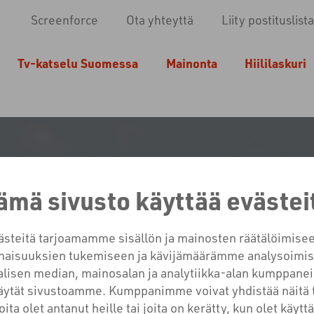
Screenforce
Ota yhteyttä
Liity postituslista
Tv-katselu Suomessa
Mainonta
Hiililaskuri
ämä sivusto käyttää evästei
teitä tarjoamamme sisällön ja mainosten räätälöimisee
aisuuksien tukemiseen ja kävijämäärämme analysoimis
HTAISTA MAAILMALTA 
lisen median, mainosalan ja analytiikka-alan kumppanei
käytät sivustoamme. Kumppanimme voivat yhdistää näitä 
joita olet antanut heille tai joita on kerätty, kun olet käyt