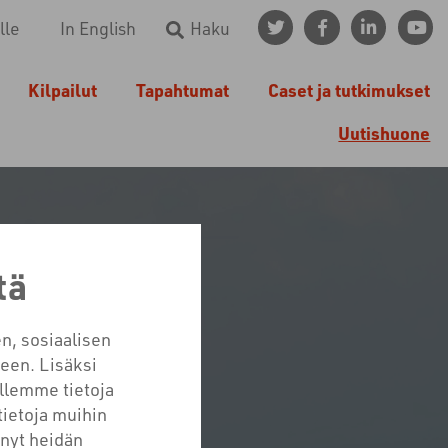
lle
In English
Haku
Kilpailut
Tapahtumat
Caset ja tutkimukset
Uutishuone
tä
n, sosiaalisen
een. Lisäksi
06/2025
llemme tietoja
tietoja muihin
tänyt heidän