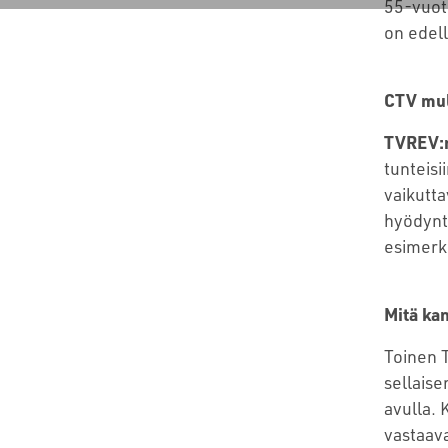
55-vuoti
on edell
CTV mul
TVREV:
tunteis
vaikutta
hyödynt
esimerkk
Mitä ka
Toinen T
sellais
avulla. 
vastaava