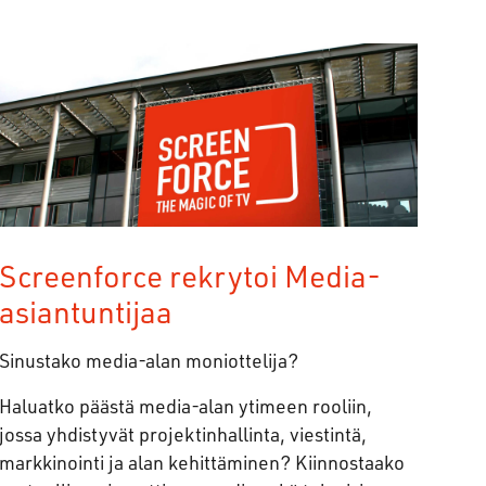
Screenforce rekrytoi Media-
asiantuntijaa
Sinustako media-alan moniottelija?
Haluatko päästä media-alan ytimeen rooliin,
jossa yhdistyvät projektinhallinta, viestintä,
markkinointi ja alan kehittäminen? Kiinnostaako