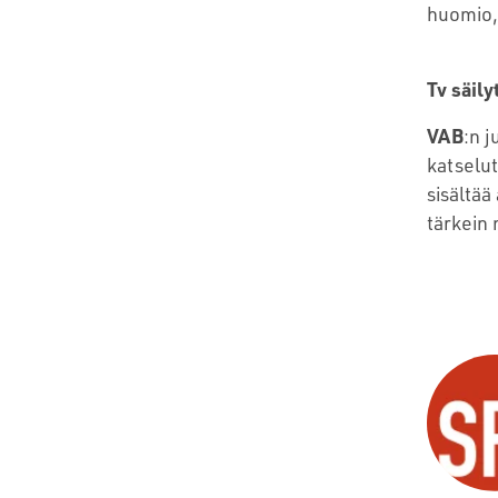
huomio, 
Tv säil
VAB
:n 
katselut
sisältä
tärkein 