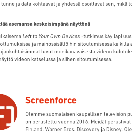
tunne ja data kohtaavat ja yhdessä osoittavat sen, mikä 
yttää asemansa keskeisimpänä näyttönä
julkaisema
Left to Your Own Devices
-tutkimus käy läpi uus
ottumuksissa ja mainossisältöihin sitoutumisessa kaikilla al
ä ajankohtaisimmat luvut monikanavaisesta videon kulutuk
näyttö videon katselussa ja siihen sitoutumisessa.
Screenforce
Olemme suomalaisen kaupallisen television p
on perustettu vuonna 2016. Meidät perustiva
Finland, Warner Bros. Discovery ja Disney. Ol