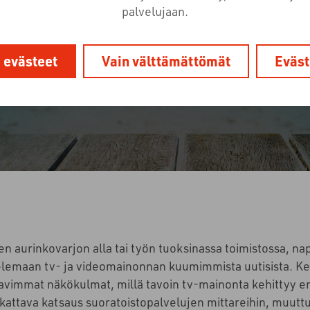
27.6.2025
Uutishuone
TV-mainonta
palvelujaan.
i evästeet
Vain välttämättömät
Eväst
ten aurinkovarjon alla tai työn tuoksinassa toimistossa, na
elemaan tv- ja videomainonnan kuumimmista uutisista. Ke
avimmat näkökulmat, millä tavoin tv-mainonta kehittyy er
kattava katsaus suoratoistopalvelujen mittareihin, muutt