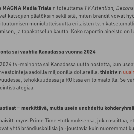
a
MAGNA Media Trials
in toteuttama
TV Attention, Decons
vat katsojien päätöksiin sekä sitä, miten brändit voivat h
itoutumisen moniulotteisuutta erilaisten tv:n katselumal
misen, ja tapakatselun kautta. Koko raportin aineisto on 
onta sai vauhtia Kanadassa vuonna 2024
2024 tv-mainonta sai Kanadassa uutta nostetta, kun useat
vestointeja sadoilla miljoonilla dollareilla.
thinktv
:n
uusi
vuudessa, tehokkuudessa ja ROI:ssa eri toimialoilla. Se va
intistrategiaa.
vuotiaat – merkittävä, mutta usein unohdettu kohderyhm
päivitti myös Prime Time -tutkimuksensa, joka osoittaa, et
ovat yhtä brändiuskollisia ja -joustavia kuin nuoremmat ku