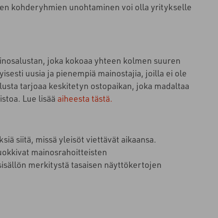
mpien kohderyhmien unohtaminen voi olla yritykselle
ainosalustan, joka kokoaa yhteen kolmen suuren
isesti uusia ja pienempiä mainostajia, joilla ei ole
usta tarjoaa keskitetyn ostopaikan, joka madaltaa
stoa. Lue lisää
aiheesta tästä.
iä siitä, missä yleisöt viettävät aikaansa.
okkivat mainosrahoitteisten
sisällön merkitystä tasaisen näyttökertojen