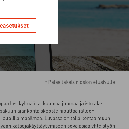
easetukset
« Palaa takaisin osion etusivulle
ppaa lasi kylmää tai kuumaa juomaa ja istu alas
säkuun ajankohtaiskooste niputtaa jälleen
i puolilla maailmaa. Luvassa on tällä kertaa muun
uvaan katsojakäyttäytymiseen sekä asiaa yhteistyön