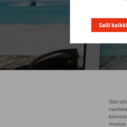
Salli kaikk
Olet sit
nautisk
kiinnost
muassa 