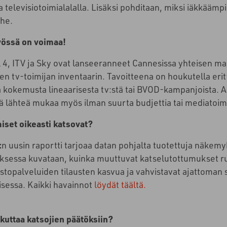
 televisiotoimialalalla. Lisäksi pohditaan, miksi iäkkää
rhe.
yössä on voimaa!
 4, ITV ja Sky ovat lanseeranneet Cannesissa yhteisen m
isen tv-toimijan inventaarin. Tavoitteena on houkutella erity
kokemusta lineaarisesta tv:stä tai BVOD-kampanjoista. Al
 lähteä mukaa myös ilman suurta budjettia tai mediatoimi
iset oikeasti katsovat?
:
n uusin raportti tarjoaa datan pohjalta tuotettuja näkemyks
ksessa kuvataan, kuinka muuttuvat katselutottumukset ru
stopalveluiden tilausten kasvua ja vahvistavat ajattoman 
isessa. Kaikki havainnot
löydät täältä.
kuttaa katsojien päätöksiin?