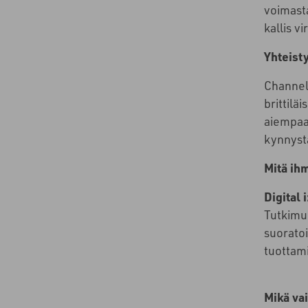
voimasta
kallis vi
Yhteist
Channel
brittilä
aiempaa 
kynnystä
Mitä ihm
Digital i
Tutkimu
suoratoi
tuottam
Mikä vai