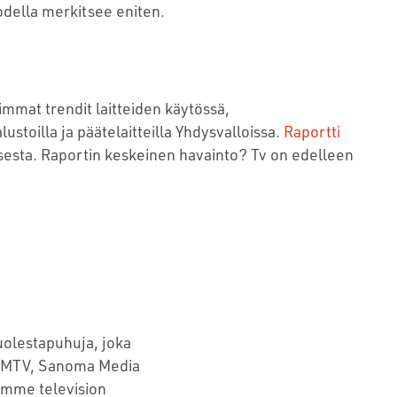
todella merkitsee eniten.
immat trendit laitteiden käytössä,
ustoilla ja päätelaitteilla Yhdysvalloissa.
Raportti
sesta. Raportin keskeinen havainto? Tv on edelleen
uolestapuhuja, joka
t MTV, Sanoma Media
emme television