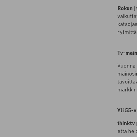
Rokun
j
vaikutta
katsojas
rytmittä
Tv-main
Vuonna 
mainosin
tavoitta
markkino
Yli 55-
thinktv
että he 