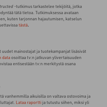
tructed
-tutkimus tarkastelee tekijöitä, jotka
yödyntää tätä tietoa. Tutkimuksessa avataan
lien, kuten tarjonnan hajautumisen, katselun
luettavissa
tästä
.
 uudet mainostajat ja tuotekampanjat lisäsivät
n data
osoittaa tv:n jatkuvan ylivertaisuuden
hvistaa entisestään tv:n merkitystä osana
ä
tä vanhemmilla aikuisilla on valtava ostovoima ja
luttajat.
Lataa raportti
ja tutustu siihen, miksi yli