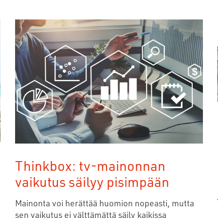
Thinkbox: tv-mainonnan
vaikutus säilyy pisimpään
Mainonta voi herättää huomion nopeasti, mutta
sen vaikutus ei välttämättä säily kaikissa