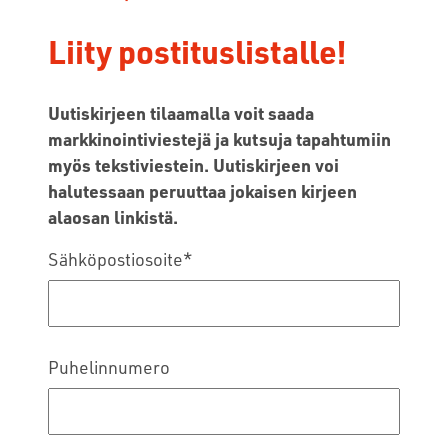
Liity postituslistalle!
Uutiskirjeen tilaamalla voit saada
markkinointiviestejä ja kutsuja tapahtumiin
myös tekstiviestein. Uutiskirjeen voi
halutessaan peruuttaa jokaisen kirjeen
alaosan linkistä.
Sähköpostiosoite
*
Puhelinnumero