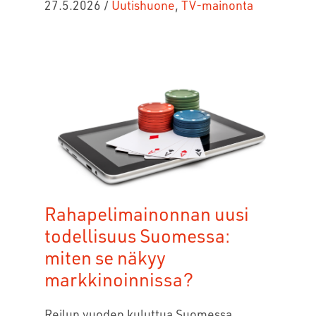
27.5.2026
/
Uutishuone
,
TV-mainonta
Rahapelimainonnan uusi
todellisuus Suomessa:
miten se näkyy
markkinoinnissa?
Reilun vuoden kuluttua Suomessa