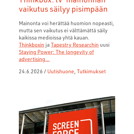
vaikutus säilyy pisimpään
Mainonta voi herättää huomion nopeasti,
mutta sen vaikutus ei välttämättä säily
kaikissa medioissa yhtä kauan.
Thinkboxin
ja
Tapestry Researchin
uusi
Staying Power: The longevity of
advertising...
24.6.2026
/
Uutishuone
,
Tutkimukset