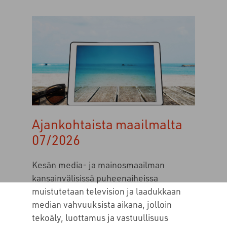
Ajankohtaista maailmalta
07/2026
Kesän media- ja mainosmaailman
kansainvälisissä puheenaiheissa
muistutetaan television ja laadukkaan
median vahvuuksista aikana, jolloin
tekoäly, luottamus ja vastuullisuus