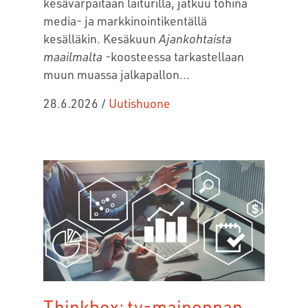
kesävarpaitaan laiturilla, jatkuu tohina
media- ja markkinointikentällä
kesälläkin. Kesäkuun
Ajankohtaista
maailmalta
-koosteessa tarkastellaan
muun muassa jalkapallon...
28.6.2026
/
Uutishuone
Thinkbox: tv-mainonnan