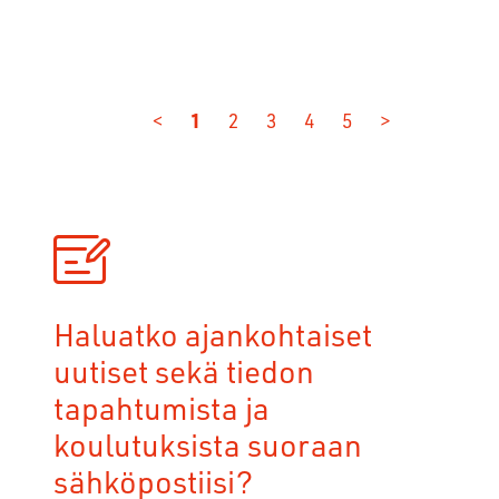
<
1
2
3
4
5
>
Haluatko ajankohtaiset
uutiset sekä tiedon
tapahtumista ja
koulutuksista suoraan
sähköpostiisi?