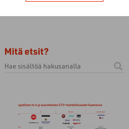
Mitä etsit?
Tämä on hakukenttä, johon on liitetty automaattinen e
Ehdotuksia ei ole, koska hakukenttä on tyhjä.