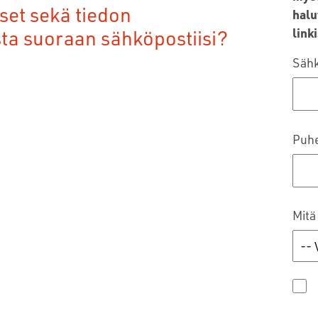
set sekä tiedon
halu
sta suoraan sähköpostiisi?
linki
Sähk
Puh
Mitä