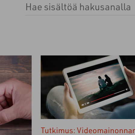
Tämä on hakukenttä, johon on liitetty automaa
Ehdotuksia ei ole, koska hakukenttä on tyhjä.
Tutkimus: Videomainonna