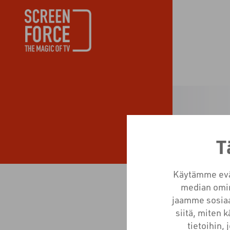
T
Käytämme eväs
median omin
jaamme sosiaa
siitä, miten 
tietoihin, 