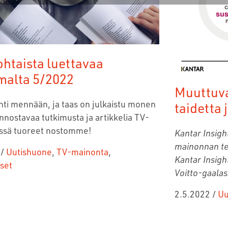
htaista luettavaa
malta 5/2022
Muuttuva
ti mennään, ja taas on julkaistu monen
taidetta 
nnostavaa tutkimusta ja artikkelia TV-
Tässä tuoreet nostomme!
Kantar Insigh
mainonnan te
/
Uutishuone
,
TV-mainonta
,
Kantar Insig
set
Voitto-gaalas
2.5.2022
/
Uu