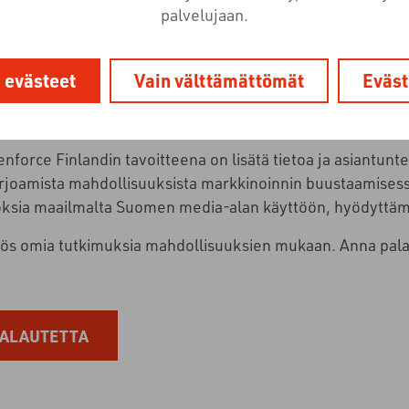
palvelujaan.
i evästeet
Vain välttämättömät
Eväst
nforce Finlandin tavoitteena on lisätä tietoa ja asiantunt
arjoamista mahdollisuuksista markkinoinnin buustaamises
oksia maailmalta Suomen media-alan käyttöön, hyödyttämä
omia tutkimuksia mahdollisuuksien mukaan. Anna palautett
ALAUTETTA