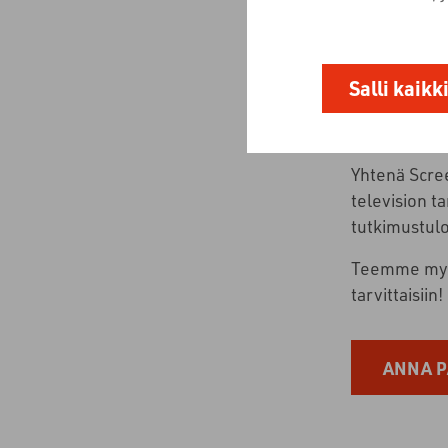
Salli kaikk
Yhtenä Scree
television t
tutkimustul
Teemme myös 
tarvittaisiin!
ANNA P