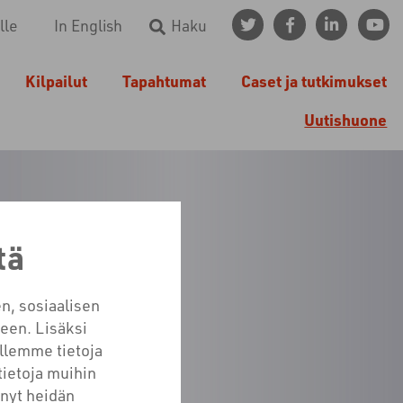
lle
In English
Haku
Kilpailut
Tapahtumat
Caset ja tutkimukset
Uutishuone
tä
SET
n, sosiaalisen
een. Lisäksi
llemme tietoja
tietoja muihin
tänyt heidän