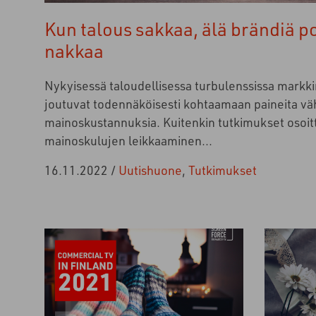
Kun talous sakkaa, älä brändiä p
nakkaa
Nykyisessä taloudellisessa turbulenssissa markki
joutuvat todennäköisesti kohtaamaan paineita v
mainoskustannuksia. Kuitenkin tutkimukset osoitt
mainoskulujen leikkaaminen...
16.11.2022
/
Uutishuone
,
Tutkimukset