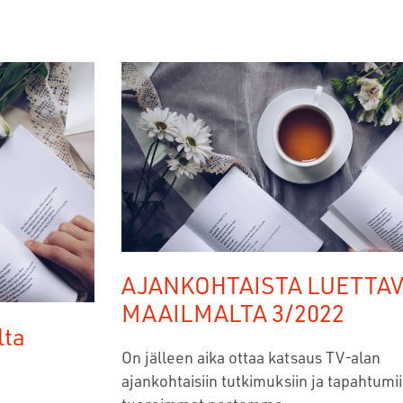
AJANKOHTAISTA LUETTA
MAAILMALTA 3/2022
lta
On jälleen aika ottaa katsaus TV-alan
ajankohtaisiin tutkimuksiin ja tapahtumi