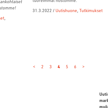
tuoreimmat nostomme.
jankohtaiset
nostomme!
31.3.2022
/
Uutishuone
,
Tutkimukset
set
,
<
2
3
4
5
6
>
Uuti
mark
myös