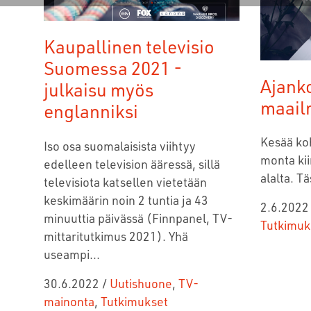
Kaupallinen televisio
Suomessa 2021 -
Ajanko
julkaisu myös
maail
englanniksi
Kesää koh
Iso osa suomalaisista viihtyy
monta kii
edelleen television ääressä, sillä
alalta. 
televisiota katsellen vietetään
keskimäärin noin
2 tuntia ja 43
2.6.2022
minuuttia päivässä (Finnpanel, TV-
Tutkimuk
mittaritutkimus 2021)
. Yhä
useampi...
30.6.2022
/
Uutishuone
,
TV-
mainonta
,
Tutkimukset