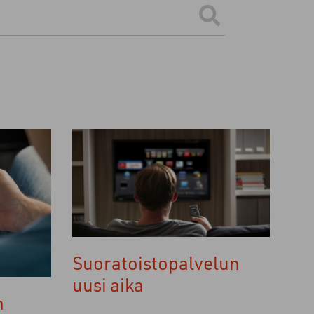
ttinen ehdotus.
Suoratoistopalvelun
uusi aika
n