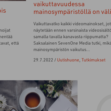
vaikuttavuudessa
ois
mainosympäristöllä on väl
Vaikuttavatko kaikki videomainokset, jo
noijat
näytetään ennen varsinaista videosisält
ähentää
samalla tavalla kanavasta riippumatta?
avat, että
Saksalainen SevenOne Media tutki, mik
mainosympäristön vaikutus...
29.7.2022
/
Uutishuone
,
Tutkimukset