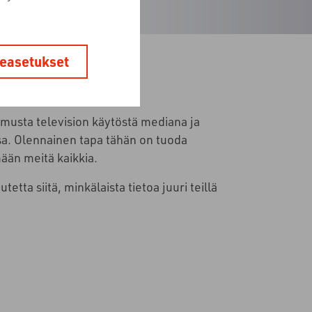
easetukset
emusta television käytöstä mediana ja
sa. Olennainen tapa tähän on tuoda
än meitä kaikkia.
a siitä, minkälaista tietoa juuri teillä