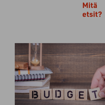
Mitä
etsit?