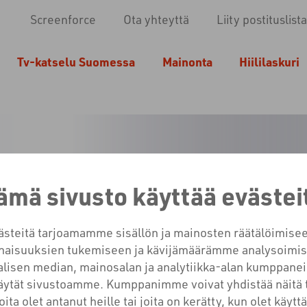
Screenforce
Ota yhteyttä
Liity postituslista
Tv-katselu Suomessa
Mainonta
Hiililaskuri
ämä sivusto käyttää evästei
TUTKIMUK
teitä tarjoamamme sisällön ja mainosten räätälöimisee
aisuuksien tukemiseen ja kävijämäärämme analysoimis
lisen median, mainosalan ja analytiikka-alan kumppanei
käytät sivustoamme. Kumppanimme voivat yhdistää näitä 
joita olet antanut heille tai joita on kerätty, kun olet käyt