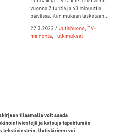
ruutuaikaa. TV:tä katsottiin viime
vuonna 2 tuntia ja 43 minuuttia
päivässä. Kun mukaan lasketaan...
29.3.2022
/
Uutishuone
,
TV-
mainonta
,
Tutkimukset
skirjeen tilaamalla voit saada
kinointiviestejä ja kutsuja tapahtumiin
 tekstiviestein. Uutiskirjeen voi