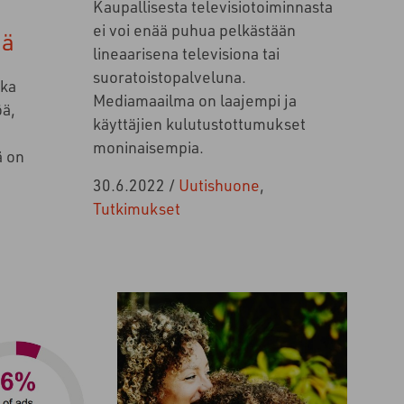
Kaupallisesta televisiotoiminnasta
ei voi enää puhua pelkästään
iä
lineaarisena televisiona tai
suoratoistopalveluna.
tka
Mediamaailma on laajempi ja
öä,
käyttäjien kulutustottumukset
moninaisempia.
ä on
30.6.2022
/
Uutishuone
,
Tutkimukset