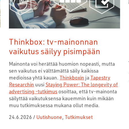
Thinkbox: tv-mainonnan
vaikutus säilyy pisimpään
Mainonta voi herättää huomion nopeasti, mutta
sen vaikutus ei välttämättä säily kaikissa
medioissa yhtä kauan.
Thinkboxin
ja
Tapestry
Researchin
uusi
Staying Power: The longevity of
advertising -tutkimus
osoittaa, että tv-mainonta
säilyttää vaikutuksensa kauemmin kuin mikään
muu tutkimuksessa mukana ollut media.
24.6.2026
/
Uutishuone
,
Tutkimukset