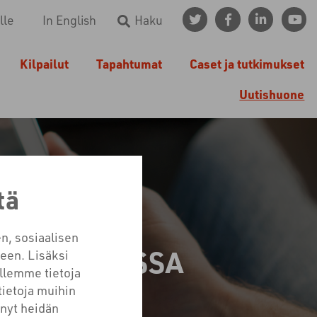
lle
In English
Haku
Kilpailut
Tapahtumat
Caset ja tutkimukset
Uutishuone
tä
n, sosiaalisen
TTAVUUDESSA
een. Lisäksi
llemme tietoja
ÄLIÄ
tietoja muihin
tänyt heidän