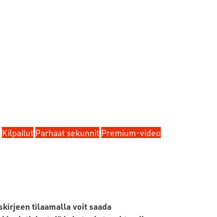
Kilpailut
Parhaat sekunnit
Premium-video
skirjeen tilaamalla voit saada