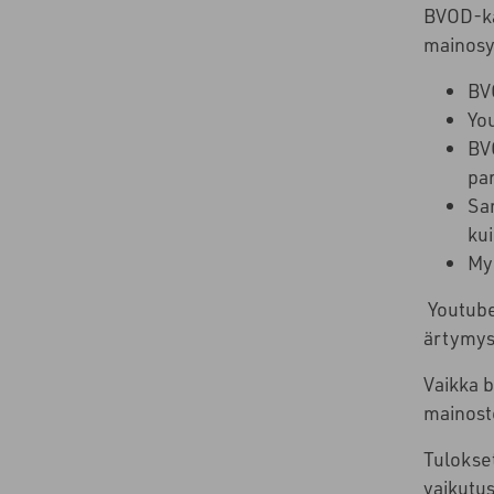
BVOD-ka
mainosym
BV
You
BV
pa
Sa
ku
My
Youtube
ärtymyst
Vaikka 
mainoste
Tulokset
vaikutu