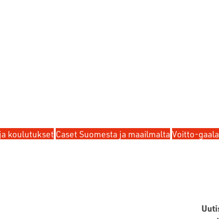
ja koulutukset
Caset Suomesta ja maailmalta
Voitto-gaala
Uuti