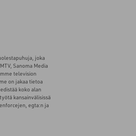
uolestapuhuja, joka
t MTV, Sanoma Media
emme television
me on jakaa tietoa
edistää koko alan
työtä kansainvälisissä
enforcejen, egta:n ja