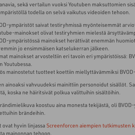
navia, sekä vertailun vuoksi Youtuben maksuttomien sisäl
päristöllä todella on selvä vaikutus videoiden tehoon.
OD-ympäristöt saivat testiryhmissä myönteisemmät arviot 
tube-mainokset olivat testiryhmien mielestä ärsyttävämpiä ja
OD-ympäristössä mainokset herättivät enemmän huomiota, n
remmin jo ensimmäisen katselukerran jälkeen.
mat mainokset arvosteltiin eri tavoin eri ympäristöissä:
in Youtubessa.
ös mainostetut tuotteet koettiin miellyttävämmiksi BVOD
n ainoaksi vahvuudeksi mainittiin personoidut sisällöt.
Sa
ä, koska ne häiritsivät polkua valittuihin sisältöihin.
brändimielikuva koostuu aina monesta tekijästä, oli BVOD
ttuihin brändeihin.
 ovat hyvin linjassa
Screenforcen aiempien tutkimusten 
sta mainonnan tehoon.