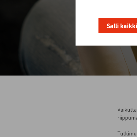
Salli kaikk
Vaikutta
riippum
Tutkimuk