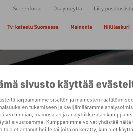
Screenforce
Ota yhteyttä
Liity postituslista
Tv-katselu Suomessa
Mainonta
Hiililaskuri
ämä sivusto käyttää evästei
teitä tarjoamamme sisällön ja mainosten räätälöimisee
VIDEOMAINONNAN VAIKU
aisuuksien tukemiseen ja kävijämäärämme analysoimis
lisen median, mainosalan ja analytiikka-alan kumppanei
NOSYMPÄRISTÖLLÄ ON V
käytät sivustoamme. Kumppanimme voivat yhdistää näitä 
joita olet antanut heille tai joita on kerätty, kun olet käyt