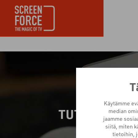
T
Käytämme eväs
TUTKIMUS: 
median omin
jaamme sosiaa
MAI
siitä, miten 
tietoihin, 