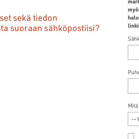
mark
myös
set sekä tiedon
halu
sta suoraan sähköpostiisi?
linki
Sähk
Puh
Mitä