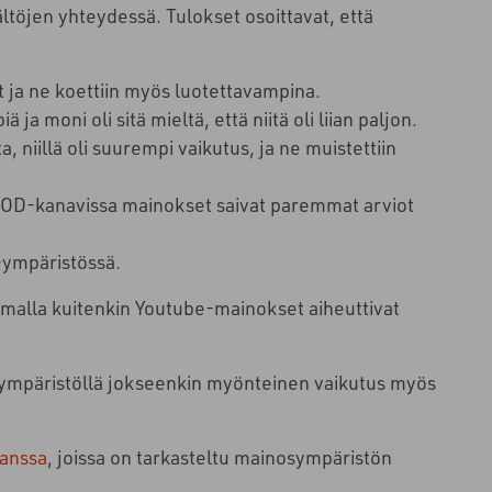
töjen yhteydessä. Tulokset osoittavat, että
ja ne koettiin myös luotettavampina.
 moni oli sitä mieltä, että niitä oli liian paljon.
iillä oli suurempi vaikutus, ja ne muistettiin
 BVOD-kanavissa mainokset saivat paremmat arviot
-ympäristössä.
malla kuitenkin Youtube-mainokset aiheuttivat
-ympäristöllä jokseenkin myönteinen vaikutus myös
kanssa
, joissa on tarkasteltu mainosympäristön