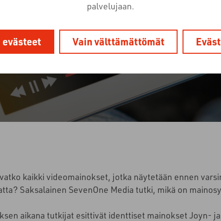
palvelujaan.
29.7.2022
Uutishuone
Tutkimukset
i evästeet
Vain välttämättömät
Eväst
vatko kaikki videomainokset, jotka näytetään ennen varsin
atta? Saksalainen SevenOne Media tutki, mikä on mainos
sen aikana tutkijat esittivät identtiset mainokset Joyn- j