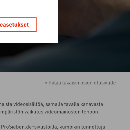
easetukset
« Palaa takaisin osion etusivulle
aista videosisältöä, samalla tavalla kanavasta
ympäristön vaikutus videomainosten tehoon.
a ProSieben.de-sivustoilla, kumpikin tunnettuja