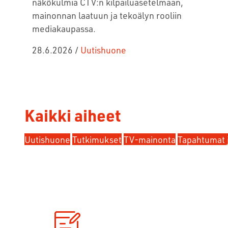
näkökulmia CTV:n kilpailuasetelmaan,
mainonnan laatuun ja tekoälyn rooliin
mediakaupassa.
28.6.2026
/
Uutishuone
Kaikki aiheet
Uutishuone
Tutkimukset
TV-mainonta
Tapahtumat 