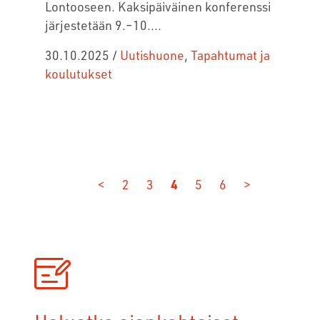
Lontooseen. Kaksipäiväinen konferenssi
järjestetään 9.–10....
30.10.2025
/
Uutishuone
,
Tapahtumat ja
koulutukset
<
2
3
4
5
6
>