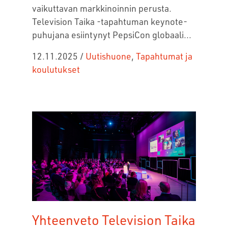
vaikuttavan markkinoinnin perusta.
Television Taika -tapahtuman keynote-
puhujana esiintynyt PepsiCon globaali...
12.11.2025
/
Uutishuone
,
Tapahtumat ja
koulutukset
Yhteenveto Television Taika