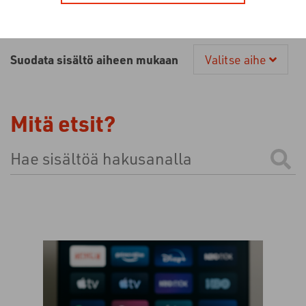
Suodata sisältö aiheen mukaan
Valitse aihe
Mitä etsit?
Tämä on hakukenttä, johon on liitetty automaattinen e
Ehdotuksia ei ole, koska hakukenttä on tyhjä.