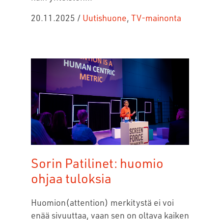
20.11.2025
/
Uutishuone
,
TV-mainonta
Sorin Patilinet: huomio
ohjaa tuloksia
Huomion(attention) merkitystä ei voi
enää sivuuttaa, vaan sen on oltava kaiken