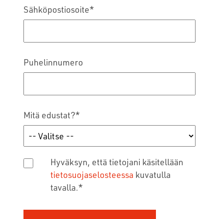
Sähköpostiosoite
*
Puhelinnumero
Mitä edustat?
*
Hyväksyn, että tietojani käsitellään
tietosuojaselosteessa
kuvatulla
tavalla.
*