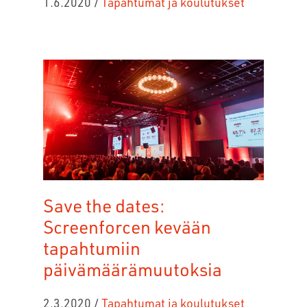
1.6.2020
/
Tapahtumat ja koulutukset
Save the dates:
Screenforcen kevään
tapahtumiin
päivämäärämuutoksia
2.3.2020
/
Tapahtumat ja koulutukset