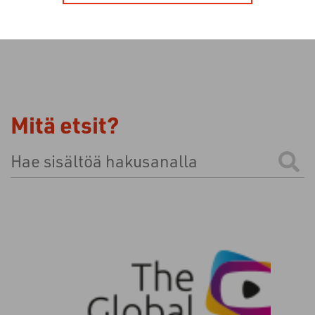
Mitä etsit?
Tämä on hakukenttä, johon on liitetty automaattinen e
Ehdotuksia ei ole, koska hakukenttä on tyhjä.