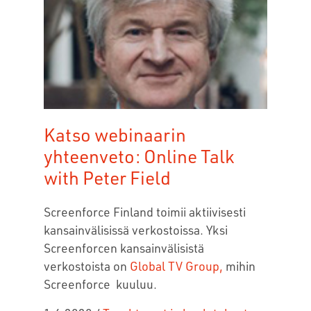
Katso webinaarin
yhteenveto: Online Talk
with Peter Field
Screenforce Finland toimii aktiivisesti
kansainvälisissä verkostoissa. Yksi
Screenforcen kansainvälisistä
verkostoista on
Global TV Group,
mihin
Screenforce kuuluu.