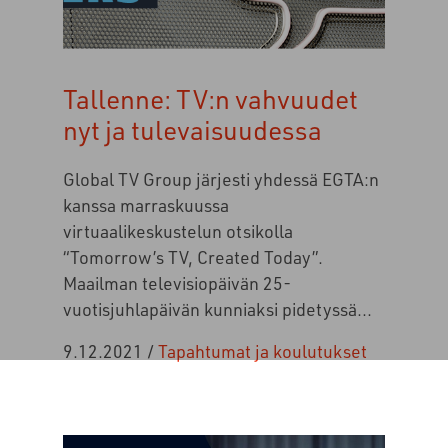
Tallenne: TV:n vahvuudet
nyt ja tulevaisuudessa
Global TV Group järjesti yhdessä EGTA:n
kanssa marraskuussa
virtuaalikeskustelun otsikolla
“Tomorrow’s TV, Created Today”.
Maailman televisiopäivän 25-
vuotisjuhlapäivän kunniaksi pidetyssä...
9.12.2021
/
Tapahtumat ja koulutukset