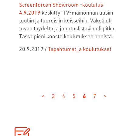
Screenforcen Showroom -koulutus
4.9.2019
keskittyi TV-mainonnan uusiin
tuuliin ja tuoreisiin keisseihin. Väkeä oli
tuvan täydeltä ja jonotuslistakin oli pitkä.
Tässä pieni kooste koulutuksen annista.
20.9.2019
/
Tapahtumat ja koulutukset
<
3
4
5
6
7
>