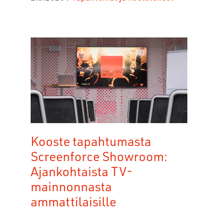
Kooste tapahtumasta
Screenforce Showroom:
Ajankohtaista TV-
mainnonnasta
ammattilaisille