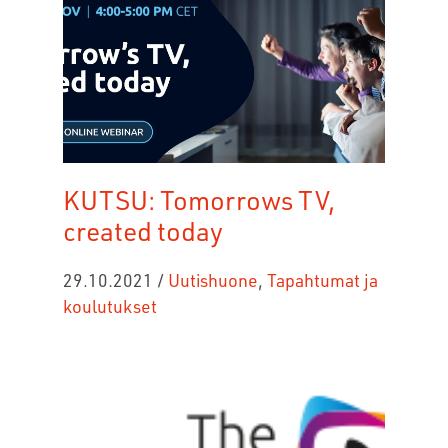
KUTSU: Tomorrows TV,
created today
29.10.2021
/
Uutishuone
,
Tapahtumat ja
koulutukset