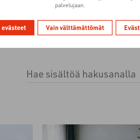
palvelujaan.
i evästeet
Vain välttämättömät
Eväst
Tämä on hakukenttä, johon on liitetty automaa
Ehdotuksia ei ole, koska hakukenttä on tyhjä.