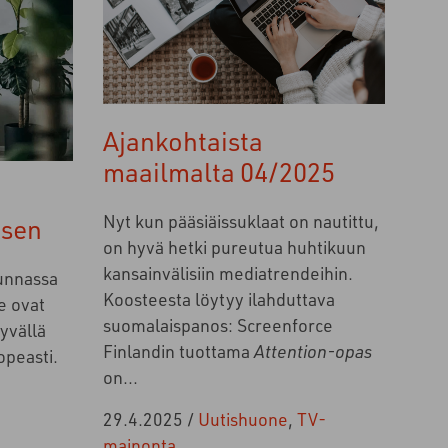
Ajankohtaista
maailmalta 04/2025
Nyt kun pääsiäissuklaat on nautittu,
ksen
on hyvä hetki pureutua huhtikuun
kansainvälisiin mediatrendeihin.
unnassa
Koosteesta löytyy ilahduttava
e ovat
suomalaispanos: Screenforce
yvällä
Finlandin tuottama
Attention-opas
opeasti.
on...
29.4.2025
/
Uutishuone
,
TV-
mainonta