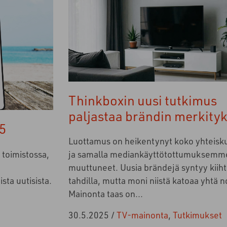
Thinkboxin uusi tutkimus
paljastaa brändin merkity
5
Luottamus on heikentynyt koko yhteisk
 toimistossa,
ja samalla mediankäyttötottumuksemm
muuttuneet. Uusia brändejä syntyy kiiht
ta uutisista.
tahdilla, mutta moni niistä katoaa yhtä n
Mainonta taas on...
30.5.2025
/
TV-mainonta
,
Tutkimukset