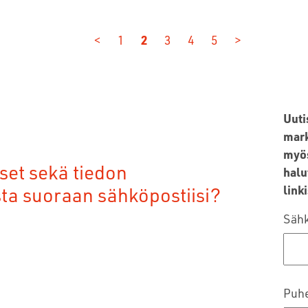
<
1
2
3
4
5
>
Uuti
mark
myös
set sekä tiedon
halu
sta suoraan sähköpostiisi?
linki
Sähk
Puh