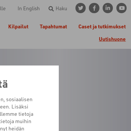
lle
In English
Haku
Kilpailut
Tapahtumat
Caset ja tutkimukset
Uutishuone
tä
NTA
n, sosiaalisen
een. Lisäksi
llemme tietoja
tietoja muihin
tänyt heidän