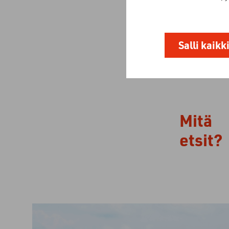
Salli kaikk
Mitä
etsit?