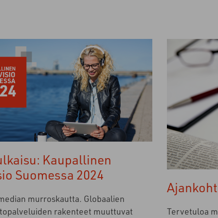
ulkaisu: Kaupallinen
isio Suomessa 2024
Ajankoht
edian murroskautta. Globaalien
Tervetuloa ma
stopalveluiden rakenteet muuttuvat