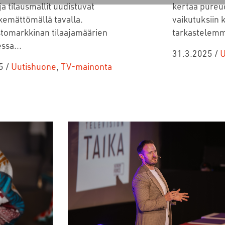
kertaa pureu
ja tilausmallit uudistuvat
vaikutuksiin 
emättömällä tavalla.
tarkastelemme
stomarkkinan tilaajamäärien
ssa...
31.3.2025
/
U
5
/
Uutishuone
,
TV-mainonta