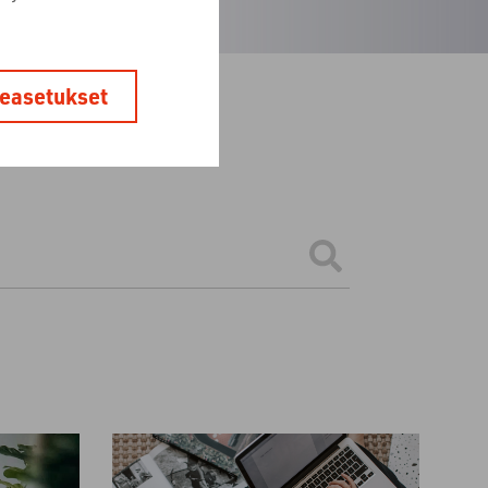
easetukset
ttinen ehdotus.