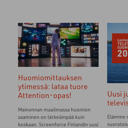
Huomiomittauksen
ytimessä: lataa tuore
Uusi j
Attention-opas!
telev
Mainonnan maailmassa huomion
Elämme m
saaminen on tärkeämpää kuin
suoratoi
koskaan. Screenforce Finlandin uusi