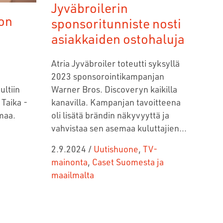
Jyväbroilerin
 on
sponsoritunniste nosti
asiakkaiden ostohaluja
Atria Jyväbroiler toteutti syksyllä
2023 sponsorointikampanjan
ltiin
Warner Bros. Discoveryn kaikilla
 Taika -
kanavilla. Kampanjan tavoitteena
maa.
oli lisätä brändin näkyvyyttä ja
vahvistaa sen asemaa kuluttajien...
2.9.2024
/
Uutishuone
,
TV-
mainonta
,
Caset Suomesta ja
maailmalta