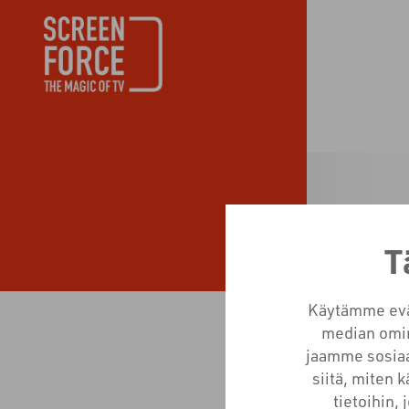
T
Käytämme eväs
median omin
jaamme sosiaa
siitä, miten 
tietoihin, 