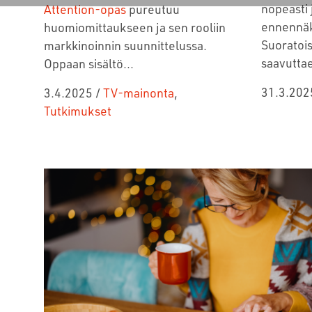
nopeasti 
Attention-opas
pureutuu
ennennäk
huomiomittaukseen ja sen rooliin
Suoratoi
markkinoinnin suunnittelussa
.
saavuttae
Oppaan sisältö...
31.3.202
3.4.2025
/
TV-mainonta
,
Tutkimukset