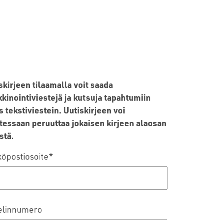
skirjeen tilaamalla voit saada
kinointiviestejä ja kutsuja tapahtumiin
 tekstiviestein. Uutiskirjeen voi
tessaan peruuttaa jokaisen kirjeen alaosan
stä.
öpostiosoite
*
elinnumero