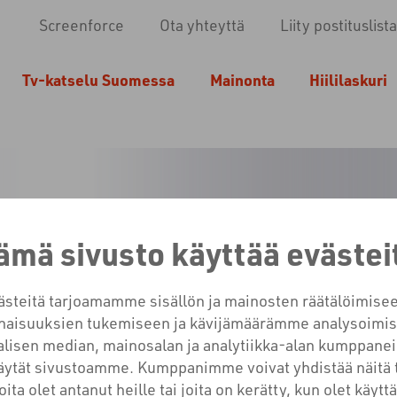
Screenforce
Ota yhteyttä
Liity postituslista
Tv-katselu Suomessa
Mainonta
Hiililaskuri
ämä sivusto käyttää evästei
TV MAINO
teitä tarjoamamme sisällön ja mainosten räätälöimisee
aisuuksien tukemiseen ja kävijämäärämme analysoimis
lisen median, mainosalan ja analytiikka-alan kumppanei
käytät sivustoamme. Kumppanimme voivat yhdistää näitä 
joita olet antanut heille tai joita on kerätty, kun olet käyt