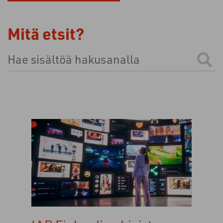
Mitä etsit?
Tämä on hakukenttä, johon on liitetty automaattinen e
Ehdotuksia ei ole, koska hakukenttä on tyhjä.