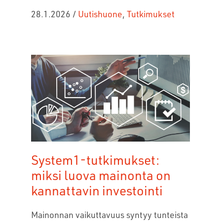
28.1.2026
/
Uutishuone
,
Tutkimukset
System1-tutkimukset:
miksi luova mainonta on
kannattavin investointi
Mainonnan vaikuttavuus syntyy tunteista