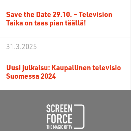
Save the Date 29.10. – Television
Taika on taas pian täällä!
31.3.2025
Uusi julkaisu: Kaupallinen televisio
Suomessa 2024