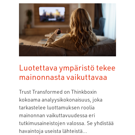
Luotettava ympäristö tekee
mainonnasta vaikuttavaa
Trust Transformed on Thinkboxin
kokoama analyysikokonaisuus, joka
tarkastelee luottamuksen roolia
mainonnan vaikuttavuudessa eri
tutkimusaineistojen valossa. Se yhdistää
havaintoja useista lähteistä...