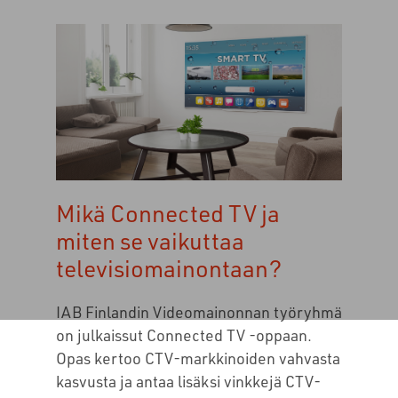
Mikä Connected TV ja
miten se vaikuttaa
televisiomainontaan?
IAB Finlandin Videomainonnan työryhmä
on julkaissut Connected TV -oppaan.
Opas kertoo CTV-markkinoiden vahvasta
kasvusta ja antaa lisäksi vinkkejä CTV-