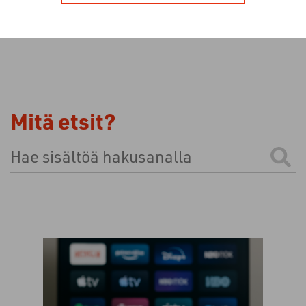
Mitä etsit?
Tämä on hakukenttä, johon on liitetty automaattinen e
Ehdotuksia ei ole, koska hakukenttä on tyhjä.