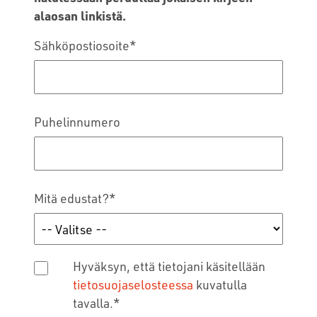
alaosan linkistä.
Sähköpostiosoite
*
Puhelinnumero
Mitä edustat?
*
Hyväksyn, että tietojani käsitellään
tietosuojaselosteessa
kuvatulla
tavalla.
*