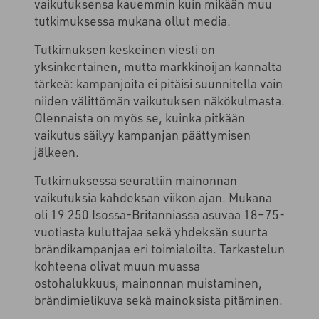
vaikutuksensa kauemmin kuin mikään muu
tutkimuksessa mukana ollut media.
Tutkimuksen keskeinen viesti on
yksinkertainen, mutta markkinoijan kannalta
tärkeä: kampanjoita ei pitäisi suunnitella vain
niiden välittömän vaikutuksen näkökulmasta.
Olennaista on myös se, kuinka pitkään
vaikutus säilyy kampanjan päättymisen
jälkeen.
Tutkimuksessa seurattiin mainonnan
vaikutuksia kahdeksan viikon ajan. Mukana
oli 19 250 Isossa-Britanniassa asuvaa 18–75-
vuotiasta kuluttajaa sekä yhdeksän suurta
brändikampanjaa eri toimialoilta. Tarkastelun
kohteena olivat muun muassa
ostohalukkuus, mainonnan muistaminen,
brändimielikuva sekä mainoksista pitäminen.