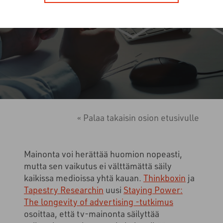
« Palaa takaisin osion etusivulle
Mainonta voi herättää huomion nopeasti,
mutta sen vaikutus ei välttämättä säily
kaikissa medioissa yhtä kauan.
Thinkboxin
ja
Tapestry Researchin
uusi
Staying Power:
The longevity of advertising -tutkimus
osoittaa, että tv-mainonta säilyttää