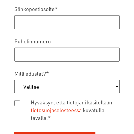
Sähköpostiosoite
*
Puhelinnumero
Mitä edustat?
*
Hyväksyn, että tietojani käsitellään
tietosuojaselosteessa
kuvatulla
tavalla.
*