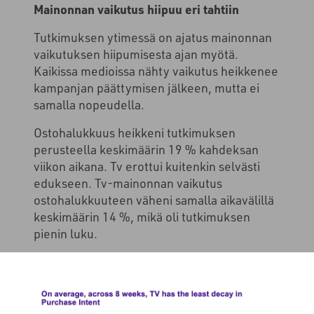
Mainonnan vaikutus hiipuu eri tahtiin
Tutkimuksen ytimessä on ajatus mainonnan
vaikutuksen hiipumisesta ajan myötä.
Kaikissa medioissa nähty vaikutus heikkenee
kampanjan päättymisen jälkeen, mutta ei
samalla nopeudella.
Ostohalukkuus heikkeni tutkimuksen
perusteella keskimäärin 19 % kahdeksan
viikon aikana. Tv erottui kuitenkin selvästi
edukseen. Tv-mainonnan vaikutus
ostohalukkuuteen väheni samalla aikavälillä
keskimäärin 14 %, mikä oli tutkimuksen
pienin luku.