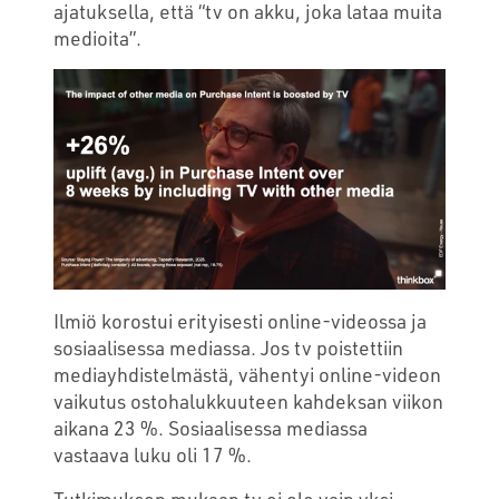
ajatuksella, että “tv on akku, joka lataa muita
medioita”.
Ilmiö korostui erityisesti online-videossa ja
sosiaalisessa mediassa. Jos tv poistettiin
mediayhdistelmästä, vähentyi online-videon
vaikutus ostohalukkuuteen kahdeksan viikon
aikana 23 %. Sosiaalisessa mediassa
vastaava luku oli 17 %.
Tutkimuksen mukaan tv ei ole vain yksi