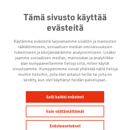
Tämä sivusto käyttää
evästeitä
Käytämme evästeitä tarjoamamme sisällön ja mainosten
räätälöimiseen, sosiaalisen median ominaisuuksien
tukemiseen ja kävijämäärämme analysoimiseen. Lisäksi
jaamme sosiaalisen median, mainosalan ja analytiikka-
alan kumppaneillemme tietoja siitä, miten käytät
sivustoamme. Kumppanimme voivat yhdistää näitä tietoja
muihin tietoihin, joita olet antanut heille tai joita on
kerätty, kun olet käyttänyt heidän palvelujaan.
THINKBOX: TV-
Salli kaikki evästeet
MAINONNAN VAIKUTUS
SÄILYY PISIMPÄÄN
Vain välttämättömät
24.6.2026
Evästeasetukset
Uutishuone
Tutkimukset