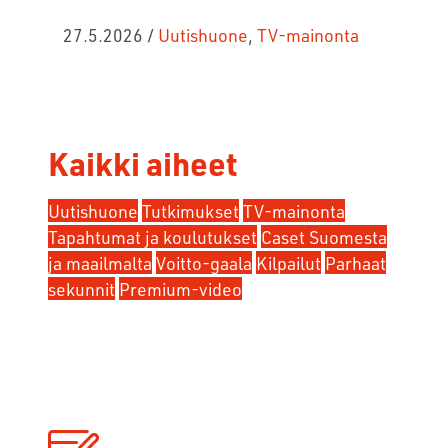
27.5.2026
/
Uutishuone
,
TV-mainonta
Kaikki aiheet
Uutishuone
Tutkimukset
TV-mainonta
Tapahtumat ja koulutukset
Caset Suomesta
ja maailmalta
Voitto-gaala
Kilpailut
Parhaat
sekunnit
Premium-video