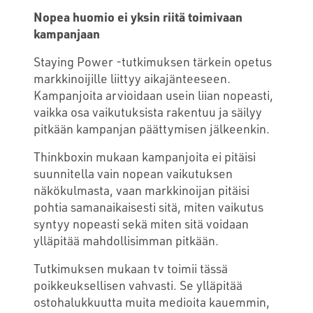
Nopea huomio ei yksin riitä toimivaan
kampanjaan
Staying Power -tutkimuksen tärkein opetus
markkinoijille liittyy aikajänteeseen.
Kampanjoita arvioidaan usein liian nopeasti,
vaikka osa vaikutuksista rakentuu ja säilyy
pitkään kampanjan päättymisen jälkeenkin.
Thinkboxin mukaan kampanjoita ei pitäisi
suunnitella vain nopean vaikutuksen
näkökulmasta, vaan markkinoijan pitäisi
pohtia samanaikaisesti sitä, miten vaikutus
syntyy nopeasti sekä miten sitä voidaan
ylläpitää mahdollisimman pitkään.
Tutkimuksen mukaan tv toimii tässä
poikkeuksellisen vahvasti. Se ylläpitää
ostohalukkuutta muita medioita kauemmin,