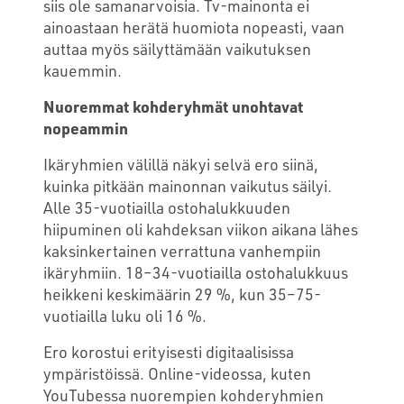
siis ole samanarvoisia. Tv-mainonta ei
ainoastaan herätä huomiota nopeasti, vaan
auttaa myös säilyttämään vaikutuksen
kauemmin.
Nuoremmat kohderyhmät unohtavat
nopeammin
Ikäryhmien välillä näkyi selvä ero siinä,
kuinka pitkään mainonnan vaikutus säilyi.
Alle 35-vuotiailla ostohalukkuuden
hiipuminen oli kahdeksan viikon aikana lähes
kaksinkertainen verrattuna vanhempiin
ikäryhmiin. 18–34-vuotiailla ostohalukkuus
heikkeni keskimäärin 29 %, kun 35–75-
vuotiailla luku oli 16 %.
Ero korostui erityisesti digitaalisissa
ympäristöissä. Online-videossa, kuten
YouTubessa nuorempien kohderyhmien