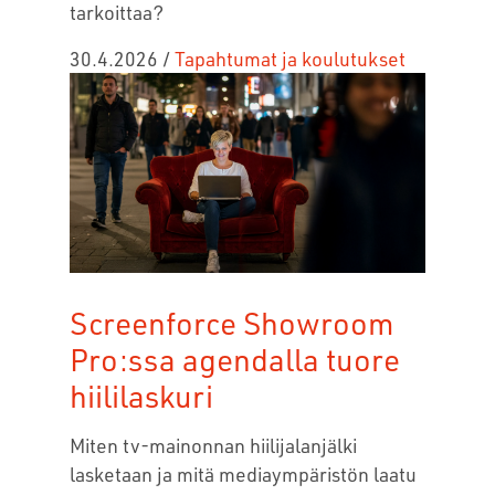
tarkoittaa?
30.4.2026
/
Tapahtumat ja koulutukset
Screenforce Showroom
Pro:ssa agendalla tuore
hiililaskuri
Miten tv-mainonnan hiilijalanjälki
lasketaan ja mitä mediaympäristön laatu