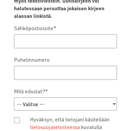
myös tekstiviestein. Uutiskirjeen voi
halutessaan peruuttaa jokaisen kirjeen
alaosan linkistä.
Sähköpostiosoite
*
Puhelinnumero
Mitä edustat?
*
Hyväksyn, että tietojani käsitellään
tietosuojaselosteessa
kuvatulla