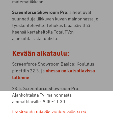
matematiikkaan.
Screenforce Showroom Pro
: aiheet ovat
suunnattuja liikkuvan kuvan
mainonnassa jo
työskenteleville. Tehokas tapa päivittää
itsensä kertaheitolla Total TV:n
ajankohtaisista tuulista.
Kevään aikataulu:
Screenforce Showroom Basics:
Koulutus
pidettiin 22.3. ja
ohessa on katsottavissa
tallenne
!
23.5. Screenforce Showroom Pro:
Ajankohtaista Tv-mainonnasta
ammattilaisille
9.00-11.30
Ilmoittaudu tuleviin koulutuksiin tästä