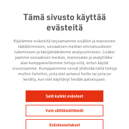
Tämä sivusto käyttää
evästeitä
Käytämme evästeitä tarjoamamme sisällön ja mainosten
räätälöimiseen, sosiaalisen median ominaisuuksien
tukemiseen ja kävijämäärämme analysoimiseen. Lisäksi
jaamme sosiaalisen median, mainosalan ja analytiikka-
alan kumppaneillemme tietoja siitä, miten käytät
sivustoamme. Kumppanimme voivat yhdistää näitä tietoja
muihin tietoihin, joita olet antanut heille tai joita on
kerätty, kun olet käyttänyt heidän palvelujaan.
TELEVISIOMAINONNAN
PERUSTEET -
Salli kaikki evästeet
KOULUTUKSEN TALLENNE
Vain välttämättömät
NYT SAATAVILLA!
Evästeasetukset