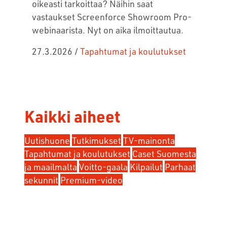
oikeasti tarkoittaa?
Näihin saat
vastaukset Screenforce Showroom Pro-
webinaarista.
Nyt on aika ilmoittautua.
27.3.2026
/
Tapahtumat ja koulutukset
Kaikki aiheet
Uutishuone
Tutkimukset
TV-mainonta
Tapahtumat ja koulutukset
Caset Suomesta
ja maailmalta
Voitto-gaala
Kilpailut
Parhaat
sekunnit
Premium-video