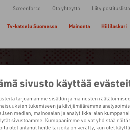
Screenforce
Ota yhteyttä
Liity postituslista
Tv-katselu Suomessa
Mainonta
Hiililaskuri
ämä sivusto käyttää evästei
teitä tarjoamamme sisällön ja mainosten räätälöimisee
AINONNAN PERUSTEET -
aisuuksien tukemiseen ja kävijämäärämme analysoimis
lisen median, mainosalan ja analytiikka-alan kumppanei
ALLENNE NYT SAATAVILL
käytät sivustoamme. Kumppanimme voivat yhdistää näitä 
joita olet antanut heille tai joita on kerätty, kun olet käyt