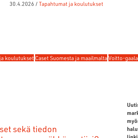
30.4.2026
/
Tapahtumat ja koulutukset
ja koulutukset
Caset Suomesta ja maailmalta
Voitto-gaala
Uuti
mark
myös
set sekä tiedon
halu
linki