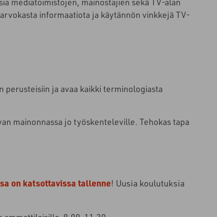
a mediatoimistojen, mainostajien sekä TV-alan
 arvokasta informaatiota ja käytännön vinkkejä TV-
 perusteisiin ja avaa kaikki terminologiasta
van
mainonnassa jo työskenteleville. Tehokas tapa
a on katsottavissa tallenne
! Uusia koulutuksia
ammattilaisille
9.00-11.30