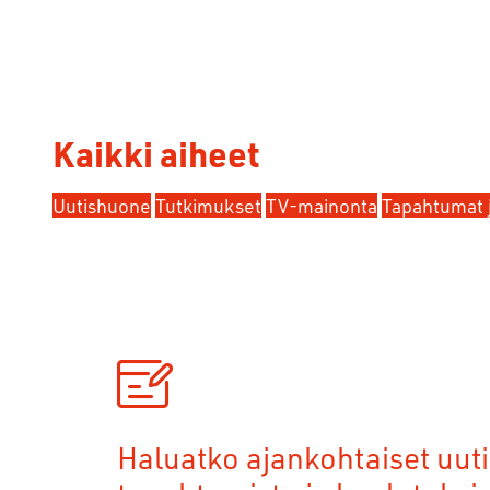
Kaikki aiheet
Uutishuone
Tutkimukset
TV-mainonta
Tapahtumat 
Haluatko ajankohtaiset uuti