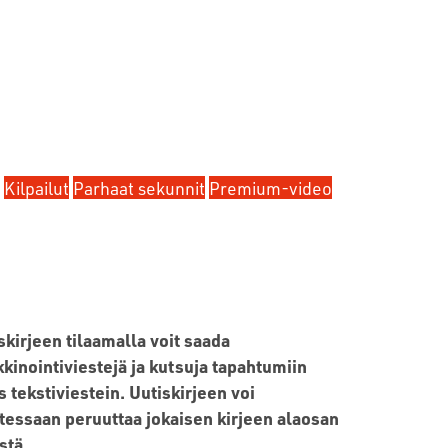
Kilpailut
Parhaat sekunnit
Premium-video
skirjeen tilaamalla voit saada
kinointiviestejä ja kutsuja tapahtumiin
 tekstiviestein. Uutiskirjeen voi
tessaan peruuttaa jokaisen kirjeen alaosan
stä.