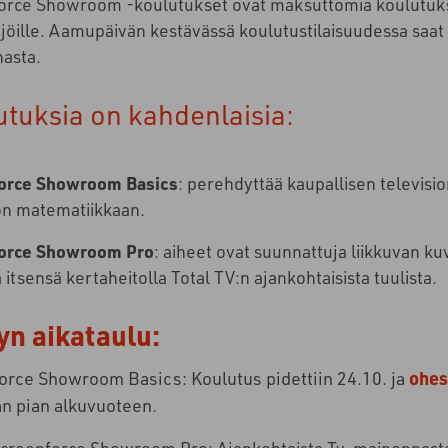
orce Showroom -koulutukset ovat maksuttomia koulutuksi
jöille. Aamupäivän kestävässä koulutustilaisuudessa saat
asta.
tuksia on kahdenlaisia:
orce Showroom Basics
:
perehdyttää kaupallisen television
ion matematiikkaan.
orce Showroom Pro
: aiheet ovat suunnattuja liikkuvan ku
ä itsensä kertaheitolla Total TV:n ajankohtaisista tuulista.
yn aikataulu:
orce Showroom Basics:
Koulutus pidettiin 24.10. ja
ohess
än pian alkuvuoteen.
Screenforce Showroom Pro: Ajankohtaista Tv-mainonnasta 