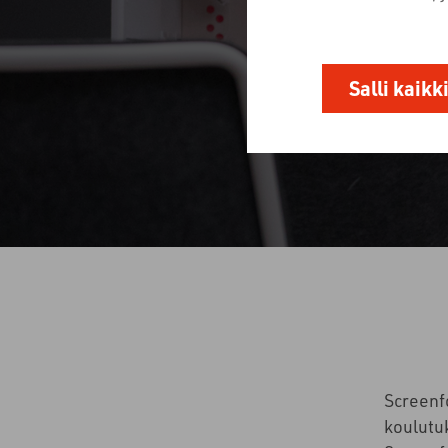
Salli kaikk
Screenf
koulutuk