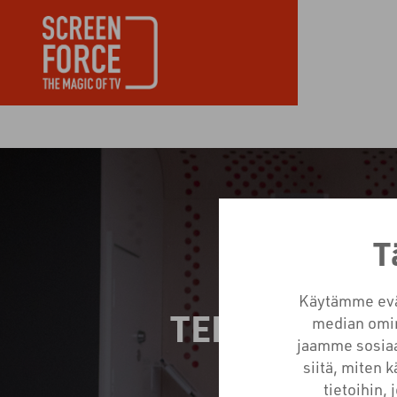
T
Käytämme eväs
TELEVISIOM
median omin
jaamme sosiaa
T
siitä, miten 
tietoihin, 