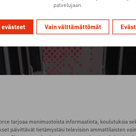
palvelujaan.
25.10.2023
Tapahtumat ja koulutukset
i evästeet
Vain välttämättömät
Eväst
orce tarjoaa monimuotoista informaatiota, koulutuksia s
set päivittävät tietämystäsi television ammattilaisten voi