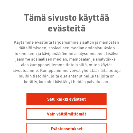
Tämä sivusto käyttää
evästeitä
Käytämme evästeitä tarjoamamme sisällön ja mainosten
räätälöimiseen, sosiaalisen median ominaisuuksien
tukemiseen ja kävijämäärämme analysoimiseen. Lisäksi
jaamme sosiaalisen median, mainosalan ja analytiikka-
alan kumppaneillemme tietoja siitä, miten käytät
sivustoamme. Kumppanimme voivat yhdistää näitä tietoja
muihin tietoihin, joita olet antanut heille tai joita on
kerätty, kun olet käyttänyt heidän palvelujaan.
VIELÄ EHTII MUKAAN
Salli kaikki evästeet
SCREENFORE SHOWROOM
PRO -KOULUTUKSEEN!
Vain välttämättömät
31.10.2023
Evästeasetukset
Tapahtumat ja koulutukset