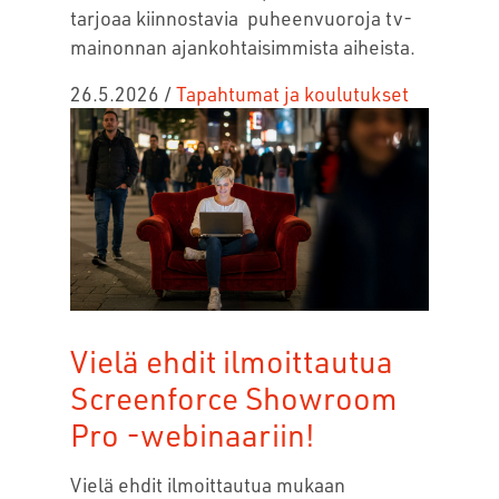
tarjoaa kiinnostavia puheenvuoroja tv-
mainonnan ajankohtaisimmista aiheista.
26.5.2026
/
Tapahtumat ja koulutukset
Vielä ehdit ilmoittautua
Screenforce Showroom
Pro -webinaariin!
Vielä ehdit ilmoittautua mukaan