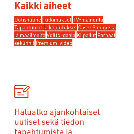
Kaikki aiheet
Uutishuone
Tutkimukset
TV-mainonta
Tapahtumat ja koulutukset
Caset Suomesta
ja maailmalta
Voitto-gaala
Kilpailut
Parhaat
sekunnit
Premium-video
Haluatko ajankohtaiset
uutiset sekä tiedon
tapahtumista ja