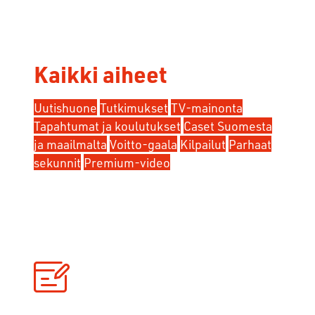
Kaikki aiheet
Uutishuone
Tutkimukset
TV-mainonta
Tapahtumat ja koulutukset
Caset Suomesta
ja maailmalta
Voitto-gaala
Kilpailut
Parhaat
sekunnit
Premium-video