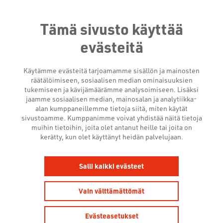
Tämä sivusto käyttää
evästeitä
Käytämme evästeitä tarjoamamme sisällön ja mainosten
räätälöimiseen, sosiaalisen median ominaisuuksien
tukemiseen ja kävijämäärämme analysoimiseen. Lisäksi
jaamme sosiaalisen median, mainosalan ja analytiikka-
alan kumppaneillemme tietoja siitä, miten käytät
sivustoamme. Kumppanimme voivat yhdistää näitä tietoja
muihin tietoihin, joita olet antanut heille tai joita on
kerätty, kun olet käyttänyt heidän palvelujaan.
KATSO TALLENNE:
Salli kaikki evästeet
SCREENFORCE SHOWROOM
PRO 5.5.
Vain välttämättömät
26.5.2026
Evästeasetukset
Tapahtumat ja koulutukset