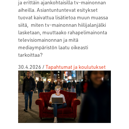
ja erittäin ajankohtaisilla tv-mainonnan
aiheilla. Asiantuntuntevat esitykset
tuovat kaivattua lisätietoa muun muassa
siitä, miten tv-mainonnan hiilijalanjälki
lasketaan, muuttaako rahapelimainonta
televisiomainonnan ja mitä
mediaympäristön laatu oikeasti
tarkoittaa?
30.4.2026
/
Tapahtumat ja koulutukset