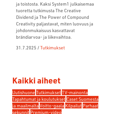
ja toistosta. Kaksi System1 julkaisemaa
tuoretta tutkimusta The Creative
Dividend ja The Power of Compound
Creativity paljastavat, miten luovuus ja
johdonmukaisuus kasvattavat
brändiarvoa- ja liikevaihtoa.
31.7.2025
/
Tutkimukset
Kaikki aiheet
Uutishuone
Tutkimukset
TV-mainonta
Tapahtumat ja koulutukset
Caset Suomesta
ja maailmalta
Voitto-gaala
Kilpailut
Parhaat
sekunnit
Premium-video