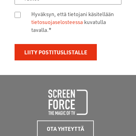
Hyväksyn, että tietojani käsitellään
tietosuojaselosteessa
kuvatulla
tavalla.
*
OTA YHTEYTTÄ