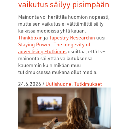
vaikutus säilyy pisimpään
Mainonta voi herättää huomion nopeasti,
mutta sen vaikutus ei välttämättä säily
kaikissa medioissa yhtä kauan.
Thinkboxin
ja
Tapestry Researchin
uusi
Staying Power: The longevity of
advertising -tutkimus
osoittaa, että tv-
mainonta säilyttää vaikutuksensa
kauemmin kuin mikään muu
tutkimuksessa mukana ollut media.
24.6.2026
/
Uutishuone
,
Tutkimukset