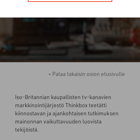
18.3.2024
Tutkimukset
« Palaa takaisin osion etusivulle
Iso-Britannian kaupallisten tv-kanavien
markkinointijärjestö Thinkbox teetätti
kiinnostavan ja ajankohtaisen tutkimuksen
mainonnan vaikuttavuuden luovista
tekijöistä.