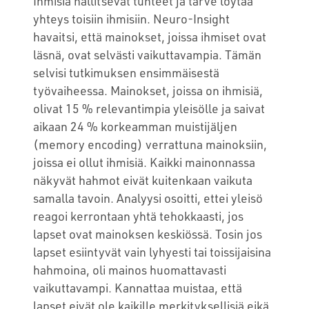
Ihmisiä hallitsevat tunteet ja tarve löytää
yhteys toisiin ihmisiin. Neuro-Insight
havaitsi, että mainokset, joissa ihmiset ovat
läsnä, ovat selvästi vaikuttavampia. Tämän
selvisi tutkimuksen ensimmäisestä
työvaiheessa. Mainokset, joissa on ihmisiä,
olivat 15 % relevantimpia yleisölle ja saivat
aikaan 24 % korkeamman muistijäljen
(memory encoding) verrattuna mainoksiin,
joissa ei ollut ihmisiä. Kaikki mainonnassa
näkyvät hahmot eivät kuitenkaan vaikuta
samalla tavoin. Analyysi osoitti, ettei yleisö
reagoi kerrontaan yhtä tehokkaasti, jos
lapset ovat mainoksen keskiössä. Tosin jos
lapset esiintyvät vain lyhyesti tai toissijaisina
hahmoina, oli mainos huomattavasti
vaikuttavampi. Kannattaa muistaa, että
lapset eivät ole kaikille merkityksellisiä eikä