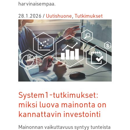
harvinaisempaa.
28.1.2026
/
Uutishuone
,
Tutkimukset
System1-tutkimukset:
miksi luova mainonta on
kannattavin investointi
Mainonnan vaikuttavuus syntyy tunteista