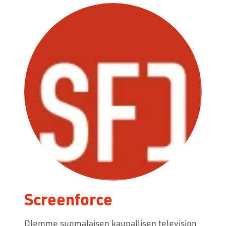
Screenforce
Olemme suomalaisen kaupallisen television