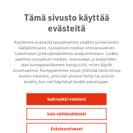
Tämä sivusto käyttää
evästeitä
Käytämme evästeitä tarjoamamme sisällön ja mainosten
räätälöimiseen, sosiaalisen median ominaisuuksien
tukemiseen ja kävijämäärämme analysoimiseen. Lisäksi
jaamme sosiaalisen median, mainosalan ja analytiikka-
alan kumppaneillemme tietoja siitä, miten käytät
sivustoamme. Kumppanimme voivat yhdistää näitä tietoja
NEURO-INSIGHTIN
muihin tietoihin, joita olet antanut heille tai joita on
kerätty, kun olet käyttänyt heidän palvelujaan.
TUTKIMUS:
VAIKUTTAVUUDEN LUOVAT
Salli kaikki evästeet
TEKIJÄT (CREATIVE
Vain välttämättömät
DRIVERS OF
EFFECTIVENESS)
Evästeasetukset