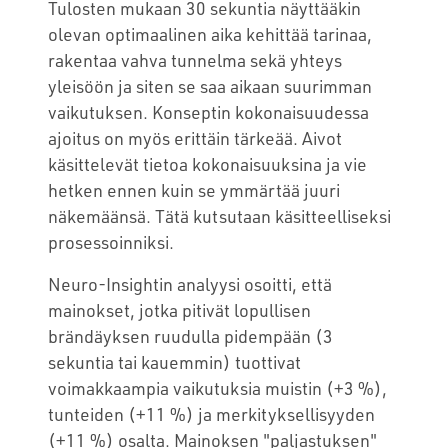
Tulosten mukaan 30 sekuntia näyttääkin
olevan optimaalinen aika kehittää tarinaa,
rakentaa vahva tunnelma sekä yhteys
yleisöön ja siten se saa aikaan suurimman
vaikutuksen. Konseptin kokonaisuudessa
ajoitus on myös erittäin tärkeää. Aivot
käsittelevät tietoa kokonaisuuksina ja vie
hetken ennen kuin se ymmärtää juuri
näkemäänsä. Tätä kutsutaan käsitteelliseksi
prosessoinniksi.
Neuro-Insightin analyysi osoitti, että
mainokset, jotka pitivät lopullisen
brändäyksen ruudulla pidempään (3
sekuntia tai kauemmin) tuottivat
voimakkaampia vaikutuksia muistin (+3 %),
tunteiden (+11 %) ja merkityksellisyyden
(+11 %) osalta. Mainoksen "paljastuksen"