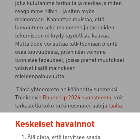
jolla kulutamme tarinoita ja mediaa ja miten
reagoimme niihin - ja siten myös
mainontaan. Kannattaa muistaa, että
luovuuteen sekä mainosten ja tarinoiden
tekemiseen ei löydy täydellistä kaavaa.
Mutta tiede voi auttaa tulkitsemaan pientä
osaa luovuudesta, joten näin voimme
tunnistaa tapaukset, joissa pienet muutokset
voisivat lisätä mainoksen
mieleenpainuvuutta.
Tämä yhteenveto on käännetty suomeksi
Thinkboxin
Round Up 2024 -koosteesta
, voit
tarkastella koko tutkimusmateriaaleja
täällä
.
Keskeiset havainnot
Älä oleta, että tarvitsee saada