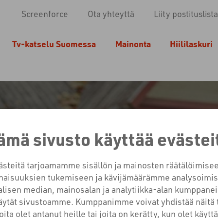
Screenforce
Ota yhteyttä
Liity postituslista
Tv-katselu Suomessa
Mainonta
Hiililaskuri
ämä sivusto käyttää evästei
teitä tarjoamamme sisällön ja mainosten räätälöimisee
OTIE: TUNNETTUUTTA L
aisuuksien tukemiseen ja kävijämäärämme analysoimis
lisen median, mainosalan ja analytiikka-alan kumppanei
MARKKINAJOHTAJAKSI
käytät sivustoamme. Kumppanimme voivat yhdistää näitä 
joita olet antanut heille tai joita on kerätty, kun olet käyt