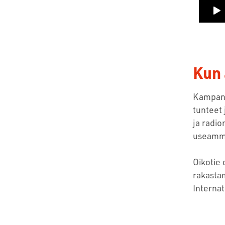
Kun 
Kampanja
tunteet 
ja radi
useammas
Oikotie
rakasta
Internat