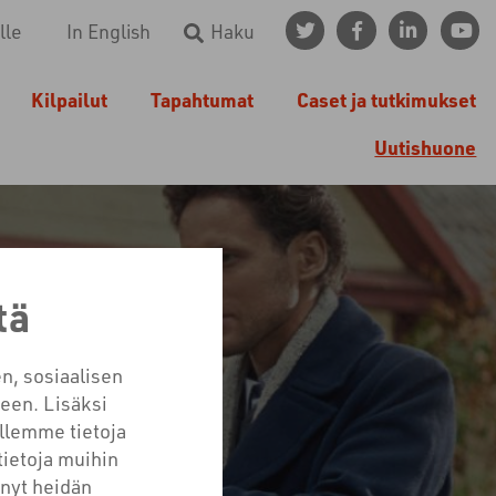
lle
In English
Haku
Kilpailut
Tapahtumat
Caset ja tutkimukset
Uutishuone
tä
n, sosiaalisen
ISÄÄMÄLLÄ
een. Lisäksi
llemme tietoja
tietoja muihin
tänyt heidän