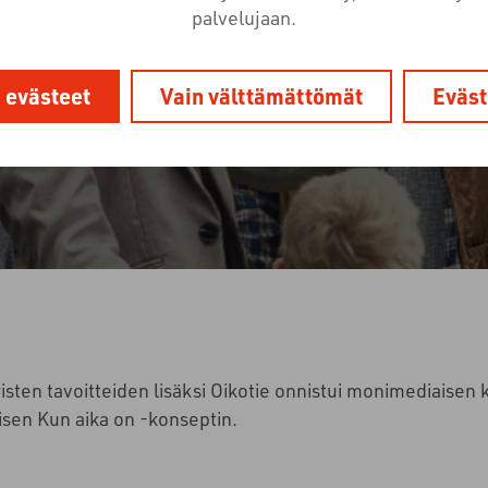
palvelujaan.
2.1.2019
Caset Suomesta ja maailmalta
i evästeet
Vain välttämättömät
Eväst
ten tavoitteiden lisäksi Oikotie onnistui monimediaisen 
isen Kun aika on -konseptin.