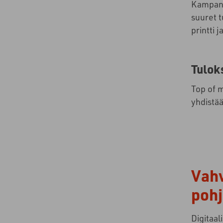
Kampanja
suuret t
printti 
Tulok
Top of m
yhdistää
Vahv
pohj
Digitaal