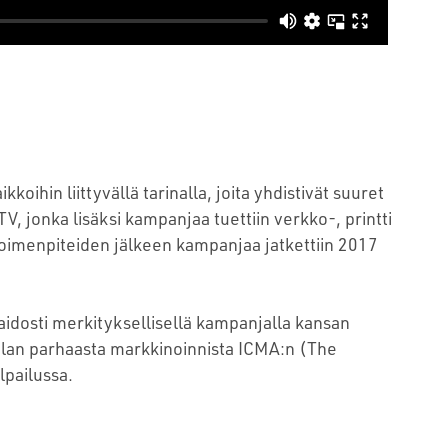
oihin liittyvällä tarinalla, joita yhdistivät suuret
V, jonka lisäksi kampanjaa tuettiin verkko-, printti
oimenpiteiden jälkeen kampanjaa jatkettiin 2017
idosti merkityksellisellä kampanjalla kansan
lan parhaasta markkinoinnista ICMA:n (The
lpailussa.