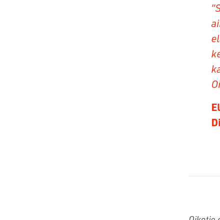
”
a
e
k
ka
O
E
Di
Oikotie 