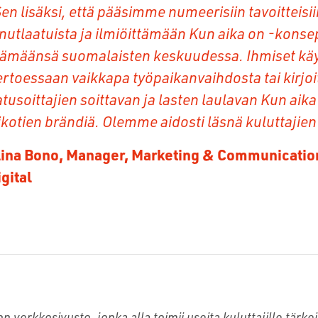
Sen lisäksi, että pääsimme numeerisiin tavoittei
inutlaatuista ja ilmiöittämään Kun aika on -kons
lämäänsä suomalaisten keskuudessa. Ihmiset käyt
ertoessaan vaikkapa työpaikanvaihdosta tai kirjoi
tusoittajien soittavan ja lasten laulavan Kun aika
ikotien brändiä. Olemme aidosti läsnä kuluttajie
lina Bono, Manager, Marketing & Communicatio
gital
on verkkosivusto, jonka alla toimii useita kuluttajille tärkei