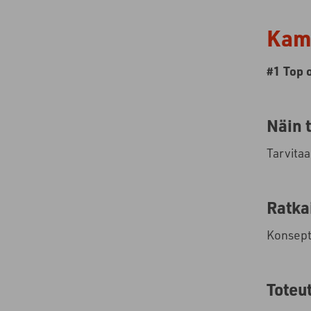
Kamp
#1 Top 
Näin 
Tarvitaa
Ratka
Konsepti
Toteu