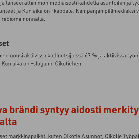
 lanseerattiin monimediaisesti kahdella asuntoihin ja työpai
unteet ja Kun aika on -kappale. Kampanjan päämediaksi val
ja radiomainonnalla.
set
ind nousi aktiivissa kodinetsijöissä 67 % ja aktiivissa työ
 Kun aika on -sloganin Oikotiehen.
a brändi syntyy aidosti merkit
alta
iset markkinapaikat, kuten Oikotie Asunnot, Oikotie Työpai