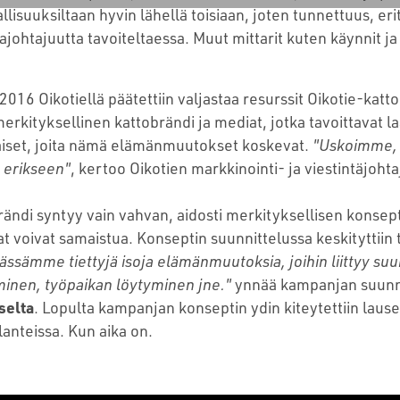
llisuuksiltaan hyvin lähellä toisiaan, joten tunnettuus, er
johtajuutta tavoiteltaessa. Muut mittarit kuten käynnit ja
016 Oikotiellä päätettiin valjastaa resurssit Oikotie-kat
merkityksellinen kattobrändi ja mediat, jotka tavoittavat l
iset, joita nämä elämänmuutokset koskevat.
"Uskoimme, 
 erikseen"
, kertoo Oikotien markkinointi- ja viestintäjoht
ändi syntyy vain vahvan, aidosti merkityksellisen konsepti
at voivat samaistua. Konseptin suunnittelussa keskityttii
ssämme tiettyjä isoja elämänmuutoksia, joihin liittyy suu
inen, työpaikan löytyminen jne."
ynnää kampanjan suunni
selta
. Lopulta kampanjan konseptin ydin kiteytettiin lau
ilanteissa. Kun aika on.