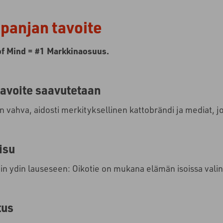
anjan tavoite
of Mind = #1 Markkinaosuus.
tavoite saavutetaan
n vahva, aidosti merkityksellinen kattobrändi ja mediat, 
isu
n ydin lauseseen: Oikotie on mukana elämän isoissa valint
tus