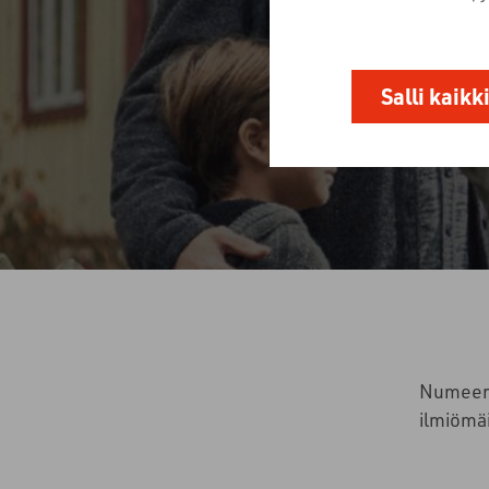
Salli kaikk
Numeeris
ilmiömä