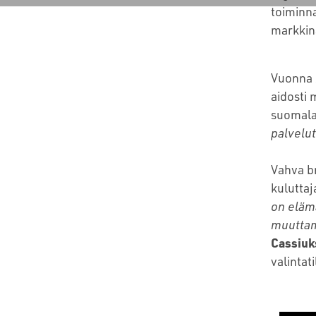
toiminna
markkina
Vuonna 2
aidosti 
suomala
palvelut
Vahva br
kuluttaj
on elämä
muuttam
Cassiuk
valintat