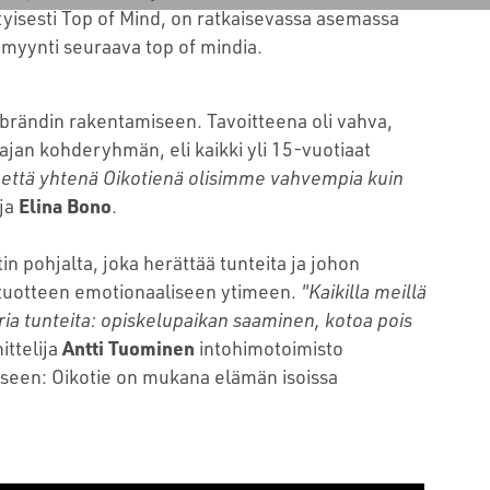
ityisesti Top of Mind, on ratkaisevassa asemassa
 myynti seuraava top of mindia.
tobrändin rakentamiseen. Tavoitteena oli vahva,
aajan kohderyhmän, eli kaikki yli 15-vuotiaat
että yhtenä Oikotienä olisimme vahvempia kuin
aja
Elina Bono
.
n pohjalta, joka herättää tunteita ja johon
n tuotteen emotionaaliseen ytimeen.
"Kaikilla meillä
ria tunteita: opiskelupaikan saaminen, kotoa pois
ttelija
Antti Tuominen
intohimotoimisto
seseen: Oikotie on mukana elämän isoissa