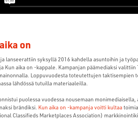
aika on
 lanseerattiin syksyllä 2016 kahdella asuntoihin ja työpaikk
ja Kun aika on -kappale. Kampanjan päämediaksi valittiin T
omainonnalla. Loppuvuodesta toteutettujen taktisempien t
sa lähdössä tutuilla materiaaleilla.
 onnistui puolessa vuodessa nousemaan monimediaisella, a
maksi brändiksi.
Kun aika on -kampanja voitti kultaa
toimia
ional Classifieds Marketplaces Association) markkinointiki