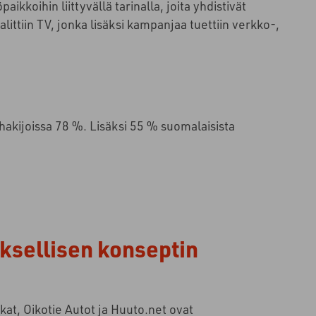
kkoihin liittyvällä tarinalla, joita yhdistivät
ittiin TV, jonka lisäksi kampanjaa tuettiin verkko-,
nhakijoissa 78 %. Lisäksi 55 % suomalaisista
yksellisen konseptin
kat, Oikotie Autot ja Huuto.net ovat