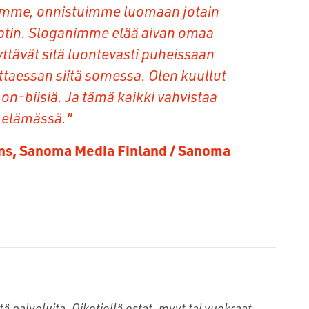
siimme, onnistuimme luomaan jotain
eptin. Sloganimme elää aivan omaa
tävät sitä luontevasti puheissaan
ttaessan siitä somessa. Olen kuullut
 on-biisiä. Ja tämä kaikki vahvistaa
n elämässä."
ns, Sanoma Media Finland / Sanoma
tä palveluita. Oikotiellä ostat, myyt tai vuokraat