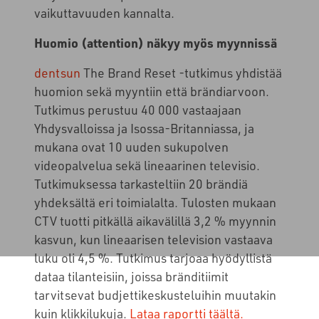
vaikuttavuuden kannalta.
Huomio (attention) näkyy myös myynnissä
dentsun
The Brand Reset -tutkimus yhdistää
huomion sekä myyntiin että brändiarvoon.
Tutkimus perustuu 40 000 vastaajaan
Yhdysvalloissa ja Isossa-Britanniassa, ja
mukana ovat 10 uuden sukupolven
videopalvelua sekä lineaarinen televisio.
Tutkimuksessa tarkasteltiin 20 brändiä
yhdeksältä eri toimialalta. Tulosten mukaan
CTV tuotti pitkällä aikavälillä 3,2 % myynnin
kasvun, kun lineaarisen television vastaava
luku oli 4,5 %. Tutkimus tarjoaa hyödyllistä
dataa tilanteisiin, joissa bränditiimit
tarvitsevat budjettikeskusteluihin muutakin
kuin klikkilukuja.
Lataa raportti täältä.