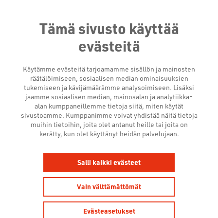
Tämä sivusto käyttää
evästeitä
Käytämme evästeitä tarjoamamme sisällön ja mainosten
räätälöimiseen, sosiaalisen median ominaisuuksien
tukemiseen ja kävijämäärämme analysoimiseen. Lisäksi
jaamme sosiaalisen median, mainosalan ja analytiikka-
alan kumppaneillemme tietoja siitä, miten käytät
sivustoamme. Kumppanimme voivat yhdistää näitä tietoja
muihin tietoihin, joita olet antanut heille tai joita on
kerätty, kun olet käyttänyt heidän palvelujaan.
AJANKOHTAISTA
Salli kaikki evästeet
MAAILMALTA 05/2026
Vain välttämättömät
27.5.2026
Uutishuone
TV-mainonta
Evästeasetukset