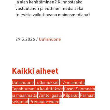
ja alan kehittäminen? Kiinnostaako
vastuullinen ja eettinen media sekä
televisio vaikuttavana mainosmediana?
29.5.2026
/
Uutishuone
Kaikki aiheet
Uutishuone
Tutkimukset
TV-mainonta
Tapahtumat ja koulutukset
Caset Suomesta
ja maailmalta
Voitto-gaala
Kilpailut
Parhaat
sekunnit
Premium-video