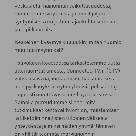
keskustelu mainonnan vaikuttavuudesta,
huomion merkityksestä ja muistijäljen
syntymisestä on jälleen ajankohtaisempaa
kuin pitkään aikaan.
Keskeinen kysymys kuuluukin: miten huomio
muuttuu myynniksi?
Toukokuun koosteessa tarkastelemme uutta
attention-tutkimusta, Connected TV:n (CTV)
vahvaa kasvua, mittaamisen haasteita sekä
alan pyrkimyksiä löytää yhteisiä pelisääntöjä
nopeasti muuttuvassa mediaympäristössä.
Samalla pureudumme siihen, mitä
tutkimukset kertovat huomion, muistamisen
ja liiketoiminnallisten tulosten välisestä
yhteydestä ja miksi näiden ymmärtäminen
on yhä tärkeämpää markkinoinnin