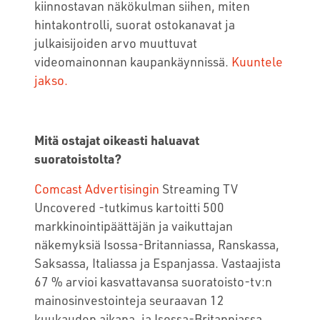
kiinnostavan näkökulman siihen, miten
hintakontrolli, suorat ostokanavat ja
julkaisijoiden arvo muuttuvat
videomainonnan kaupankäynnissä.
Kuuntele
jakso.
Mitä ostajat oikeasti haluavat
suoratoistolta?
Comcast Advertisingin
Streaming TV
Uncovered -tutkimus kartoitti 500
markkinointipäättäjän ja vaikuttajan
näkemyksiä Isossa-Britanniassa, Ranskassa,
Saksassa, Italiassa ja Espanjassa. Vastaajista
67 % arvioi kasvattavansa suoratoisto-tv:n
mainosinvestointeja seuraavan 12
kuukauden aikana, ja Isossa-Britanniassa