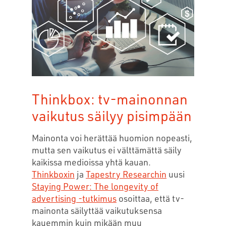
Thinkbox: tv-mainonnan
vaikutus säilyy pisimpään
Mainonta voi herättää huomion nopeasti,
mutta sen vaikutus ei välttämättä säily
kaikissa medioissa yhtä kauan.
Thinkboxin
ja
Tapestry Researchin
uusi
Staying Power: The longevity of
advertising -tutkimus
osoittaa, että tv-
mainonta säilyttää vaikutuksensa
kauemmin kuin mikään muu