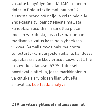
vaikutusta hyödyntämällä TAM Irelandin
dataa ja Colourtextin mallinnusta 12
suuresta brändistä neljällä eri toimialalla.
Yhdeksästä tv-painotteisesta mallista
kahdeksan osoitti niin sanottua pitkän
muistin vaikutusta, jossa tv-mainonnan
mediaanivaikutus kesti noin yhdeksän
viikkoa. Samalla myös hakumainonta
tehostui tv-kampanjoiden aikana: kahdessa
tapauksessa verkkovierailut kasvoivat 51 %
ja sovelluslataukset 69 %. Tulokset
haastavat ajattelua, jossa markkinoinnin
vaikutuksia arvioidaan liian lyhyellä
aikavälillä.
Lue täältä analyysi.
CTV tarvitsee yhteiset mittaussäännöt