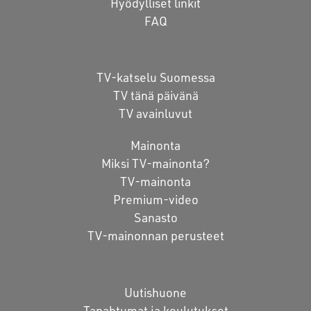
Hyödylliset linkit
FAQ
TV-katselu Suomessa
TV tänä päivänä
TV avainluvut
Mainonta
Miksi TV-mainonta?
TV-mainonta
Premium-video
Sanasto
TV-mainonnan perusteet
Uutishuone
Tapahtumat ja koulutukset