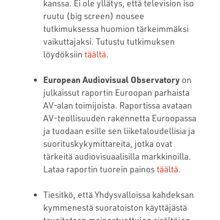
kanssa. Ei ole yllätys, että television iso
ruutu (big screen) nousee
tutkimuksessa huomion tärkeimmäksi
vaikuttajaksi. Tutustu tutkimuksen
löydöksiin
täältä
.
European Audiovisual Observatory
on
julkaissut raportin Euroopan parhaista
AV-alan toimijoista. Raportissa avataan
AV-teollisuuden rakennetta Euroopassa
ja tuodaan esille sen liiketaloudellisia ja
suorituskykymittareita, jotka ovat
tärkeitä audiovisuaalisilla markkinoilla.
Lataa raportin tuorein painos
täältä
.
Tiesitkö, että Yhdysvalloissa kahdeksan
kymmenestä suoratoiston käyttäjästä
tavoitetaan mainostuettujen sisältöjen