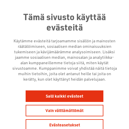
Tämä sivusto käyttää
evästeitä
Käytämme evästeitä tarjoamamme sisällön ja mainosten
räätälöimiseen, sosiaalisen median ominaisuuksien
tukemiseen ja kävijämäärämme analysoimiseen. Lisäksi
jaamme sosiaalisen median, mainosalan ja analytiikka-
alan kumppaneillemme tietoja siitä, miten käytät
sivustoamme. Kumppanimme voivat yhdistää näitä tietoja
muihin tietoihin, joita olet antanut heille tai joita on
kerätty, kun olet käyttänyt heidän palvelujaan.
AJANKOHTAISTA
Salli kaikki evästeet
MAAILMALTA 04/2024
Vain välttämättömät
15.4.2024
Uutishuone
Tutkimukset
Evästeasetukset