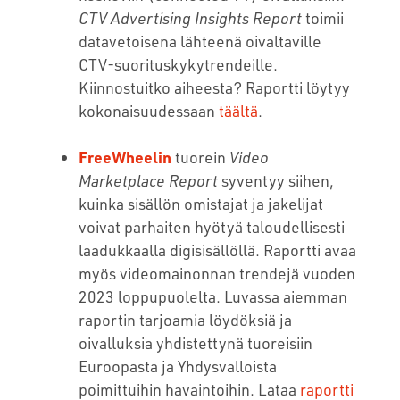
CTV Advertising Insights Report
toimii
datavetoisena lähteenä oivaltaville
CTV-suorituskykytrendeille.
Kiinnostuitko aiheesta? Raportti löytyy
kokonaisuudessaan
täältä
.
FreeWheelin
tuorein
Video
Marketplace Report
syventyy siihen,
kuinka sisällön omistajat ja jakelijat
voivat parhaiten hyötyä taloudellisesti
laadukkaalla digisisällöllä. Raportti avaa
myös videomainonnan trendejä vuoden
2023 loppupuolelta. Luvassa aiemman
raportin tarjoamia löydöksiä ja
oivalluksia yhdistettynä tuoreisiin
Euroopasta ja Yhdysvalloista
poimittuihin havaintoihin. Lataa
raportti