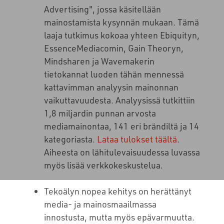
Advertising", jossa
käsitellään
mainostamista kysynnän mukaan. Tämä
laaja tutkimus kokoaa yhteen Ebiquityn,
EssenceMediacomin, Gain Theoryn,
Mindsharen ja Wavemakerin
tietokannat luoden tähän mennessä
kattavimman analyysin mainonnan
vaikuttavuudesta. Analyysissä tutkittiin
1,8 miljardin punnan arvosta
mediamainontaa, 141 eri brändiltä ja 14
kategoriasta.
Lataa tulokset täältä
.
Aiheesta on lähitulevaisuudessa luvassa
myös lisää verkkokeskustelua.
Tekoälyn nopea kehitys on herättänyt
media- ja mainosmaailmassa
innostusta, mutta myös epävarmuutta.