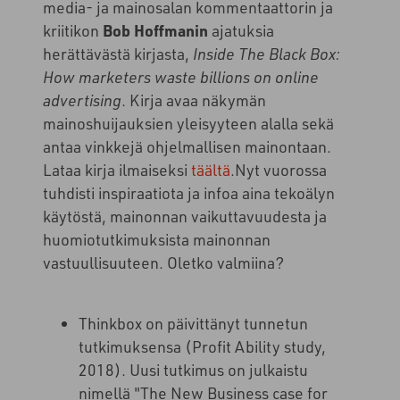
media- ja mainosalan kommentaattorin ja
kriitikon
Bob Hoffmanin
ajatuksia
herättävästä kirjasta,
Inside The Black Box:
How marketers waste billions on online
advertising
. Kirja avaa näkymän
mainoshuijauksien yleisyyteen alalla sekä
antaa vinkkejä ohjelmallisen mainontaan.
Lataa kirja ilmaiseksi
täältä
.
Nyt vuorossa
tuhdisti inspiraatiota ja infoa aina tekoälyn
käytöstä, mainonnan vaikuttavuudesta ja
huomiotutkimuksista mainonnan
vastuullisuuteen. Oletko valmiina?
Thinkbox on päivittänyt tunnetun
tutkimuksensa (
Profit Ability study,
2018). Uusi tutkimus on julkaistu
nimellä "The New Business case for