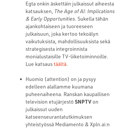
Egta onkin äskettäin julkaissut aiheesta
katsauksen,
The Age of AI: Implications
& Early Opportunities
. Sukella tähän
ajankohtaiseen ja tuoreeseen
julkaisuun, joka kertoo tekoälyn
vaikutuksista, mahdollisuuksista sekä
strategisesta integroinnista
monialustaisille TV-liiketoiminnoille.
Lue katsaus
täältä
.
Huomio (attention) on ja pysyy
edelleen alallamme kuumana
puheenaiheena. Ranskan kaupallisen
television etujärjestö
SNPTV
on
julkaissut uuden
katseenseurantatutkimuksen
yhteistyössä Mediamento & Xpln.ai:n