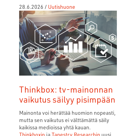
28.6.2026
/
Uutishuone
Thinkbox: tv-mainonnan
vaikutus säilyy pisimpään
Mainonta voi herättää huomion nopeasti,
mutta sen vaikutus ei välttämättä säily
kaikissa medioissa yhtä kauan.
Thinkboxin
ja
Tapestry Researchin
uusi