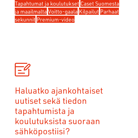
Tapahtumat ja koulutukset
Caset Suomesta
ja maailmalta
Voitto-gaala
Kilpailut
Parhaat
sekunnit
Premium-video
Haluatko ajankohtaiset
uutiset sekä tiedon
tapahtumista ja
koulutuksista suoraan
sähköpostiisi?