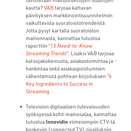
kautta?
VAB
tarjoaa kattavan
päivityksen markkinointisuunnitelmiin
vaikuttavista suoratoistotrendeistä.
Jotta pysyt kartalla suoratoiston
mainonnasta, kannattaa tutustua
raporttiin ”
15 Need-to-Know
Streaming Trends
”. Lisäksi VAB tarjoaa
katsojakokemusta, asiakastoimintaa ja -
hankintaa sekä asiakaspoistumisen
vähentämistä pohtivan kirjoituksen
”6
Key Ingredients to Success in
Streaming
Television digitaalisen tulevaisuuden
syöksyessä kohti mainosalaa, kannattaa
tutustua
Innovidin
viimeisimpiin CTV:tä
koskeviin (connected TV) oivalluksiin.