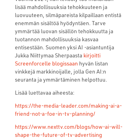
lisää mahdollisuuksia tehokkuuteen ja
luovuuteen, silmäpareista kilpaillaan entistä
enemmän sisältöä hyödyntäen. Tarve
ymmärtää luovan sisällön tehokkuutta ja
tuotannon mahdollisuuksia kasvaa
entisestään. Suomen yksi AI -asiantuntija
Jukka Niittymaa Sherpaasta
kirjoitti
Screenforcelle blogissaan
hyvän listan
vinkkejä markkinoijalle, jolla Gen AI:n
seuranta ja ymmärtäminen helpottuu.
Lisää luettavaa aiheesta:
https://the-media-leader.com/making-ai-a-
friend-not-a-foe-in-tv-planning/
https://www.nexttv.com/blogs/how-ai-will-
shape-the-future-of-tv-advertising