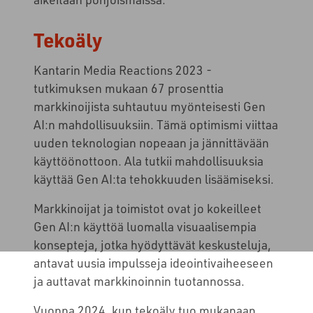
Tekoäly
Kantarin Media Reactions 2023 -
tutkimuksen mukaan 67 prosenttia
markkinoijista suhtautuu myönteisesti Gen
AI:n mahdollisuuksiin. Tämä optimismi viittaa
uuden teknologian nopeaan ja jännittävään
käyttöönottoon. Ala tutkii mahdollisuuksia
käyttää Gen AI:ta tehokkuuden lisäämiseksi.
Markkinoijat ja toimistot ovat jo kokeilleet
Gen AI:n käyttöä luomalla visuaalisempia
konsepteja, jotka hyödyttävät keskusteluja,
antavat uusia impulsseja ideointivaiheeseen
ja auttavat markkinoinnin tuotannossa.
Vuonna 2024, kun tekoäly tuo mukanaan