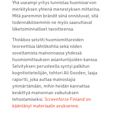
Yhä useampi yritys tunnistaa huomioarvon
merkityksen yhtenä menestyksen mittarina.
Mitä paremmin brändit siinä onnistuvat, sitä
todennäköisemmin ne myös saavuttavat
liiketoiminnalliset tavoitteensa.
Thinkbox selvitti huomiomittareiden
teoreettisia lähtökohtia sekä niiden
soveltamista mainonnassa yhdessä
huomiomittauksen asiantuntijoiden kanssa.
Selvityksen perusteella syntyi palkitun
kognitiotieteilijän, tohtori Ali Gooden, laaja
raportti, joka auttaa mainostajia
ymmärtämään, mihin heidän kannattaa
keskittyä mainonnan vaikutuksen
tehostamiseksi.
Screenforce Finland on
kääntänyt materiaalin avuksenne.