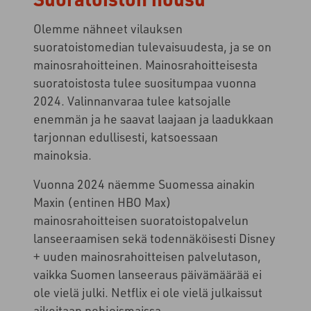
Olemme nähneet vilauksen
suoratoistomedian tulevaisuudesta, ja se on
mainosrahoitteinen. Mainosrahoitteisesta
suoratoistosta tulee suositumpaa vuonna
2024. Valinnanvaraa tulee katsojalle
enemmän ja he saavat laajaan ja laadukkaan
tarjonnan edullisesti, katsoessaan
mainoksia.
Vuonna 2024 näemme Suomessa ainakin
Maxin (entinen HBO Max)
mainosrahoitteisen suoratoistopalvelun
lanseeraamisen sekä todennäköisesti Disney
+ uuden mainosrahoitteisen palvelutason,
vaikka Suomen lanseeraus päivämäärää ei
ole vielä julki. Netflix ei ole vielä julkaissut
aikeitaan pohjoismaissa.