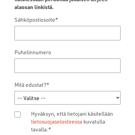
alaosan linkistä.
Sähköpostiosoite
*
Puhelinnumero
Mitä edustat?
*
Hyväksyn, että tietojani käsitellään
tietosuojaselosteessa
kuvatulla
tavalla.
*