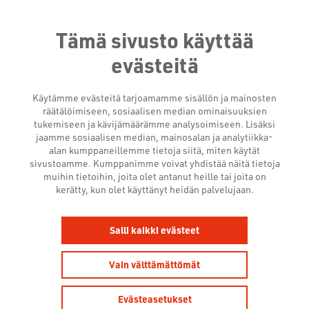
Tämä sivusto käyttää
evästeitä
Käytämme evästeitä tarjoamamme sisällön ja mainosten
räätälöimiseen, sosiaalisen median ominaisuuksien
tukemiseen ja kävijämäärämme analysoimiseen. Lisäksi
jaamme sosiaalisen median, mainosalan ja analytiikka-
alan kumppaneillemme tietoja siitä, miten käytät
sivustoamme. Kumppanimme voivat yhdistää näitä tietoja
muihin tietoihin, joita olet antanut heille tai joita on
kerätty, kun olet käyttänyt heidän palvelujaan.
KATSE TULEVAISUUDEN
Salli kaikki evästeet
TRENDEIHIN
Vain välttämättömät
27.12.2023
Uutishuone
Evästeasetukset