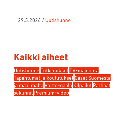
29.5.2026
/
Uutishuone
Kaikki aiheet
Uutishuone
Tutkimukset
TV-mainonta
Tapahtumat ja koulutukset
Caset Suomesta
ja maailmalta
Voitto-gaala
Kilpailut
Parhaat
sekunnit
Premium-video