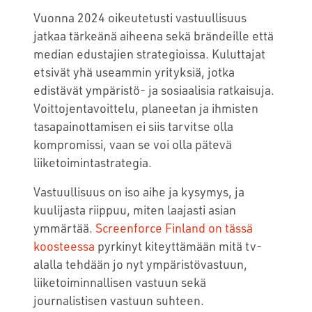
Vuonna 2024 oikeutetusti vastuullisuus
jatkaa tärkeänä aiheena sekä brändeille että
median edustajien strategioissa. Kuluttajat
etsivät yhä useammin yrityksiä, jotka
edistävät ympäristö- ja sosiaalisia ratkaisuja.
Voittojentavoittelu, planeetan ja ihmisten
tasapainottamisen ei siis tarvitse olla
kompromissi, vaan se voi olla pätevä
liiketoimintastrategia.
Vastuullisuus on iso aihe ja kysymys, ja
kuulijasta riippuu, miten laajasti asian
ymmärtää.
Screenforce Finland on tässä
koosteessa
pyrkinyt kiteyttämään mitä tv-
alalla tehdään jo nyt ympäristövastuun,
liiketoiminnallisen vastuun sekä
journalistisen vastuun suhteen.